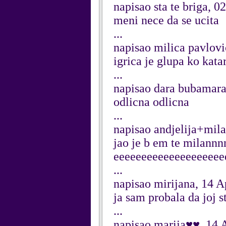
napisao sta te briga, 0
meni nece da se ucita
...
napisao milica pavlovi
igrica je glupa ko kata
...
napisao dara bubamara
odlicna odlicna
...
napisao andjelija+mila
jao je b em te milan
eeeeeeeeeeeeeeeeeeee
...
napisao mirijana, 14 A
ja sam probala da joj s
...
napisao marija♥♥, 14 