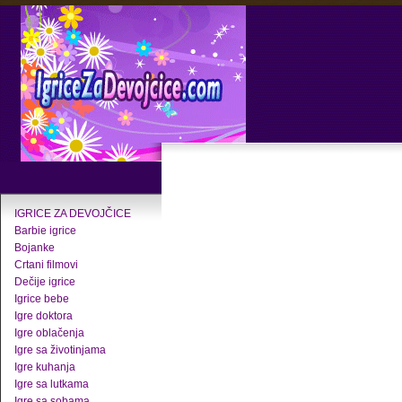
IGRICE ZA DEVOJČICE
Barbie igrice
Bojanke
Crtani filmovi
Dečije igrice
Igrice bebe
Igre doktora
Igre oblačenja
Igre sa životinjama
Igre kuhanja
Igre sa lutkama
Igre sa sobama