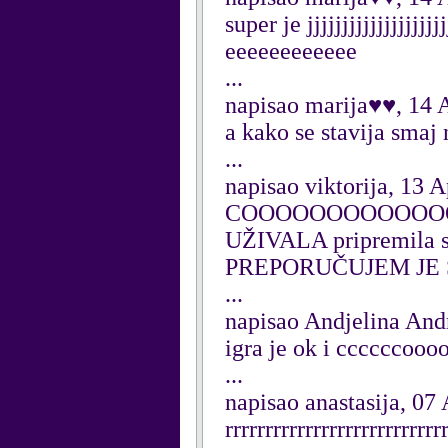
super je jjjjjjjjjjjjjj
eeeeeeeeeeee
...
napisao marija♥♥, 14 
a kako se stavija smaj 
...
napisao viktorija, 13 A
COOOOOOOOOOOOO
UŽIVALA pripremila
PREPORUČUJEM JE S
...
napisao Andjelina Andr
igra je ok i ccccccoooo
...
napisao anastasija, 07
rrrrrrrrrrrrrrrrrrrrrrrrrrr