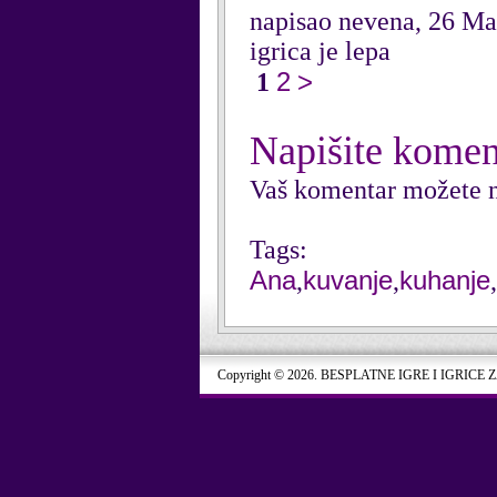
napisao nevena, 26 M
igrica je lepa
2
>
1
Napišite komen
Vaš komentar možete n
Tags:
Ana
kuvanje
kuhanje
,
,
,
Copyright © 2026. BESPLATNE IGRE I IGRICE 