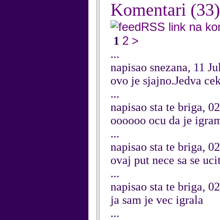
Komentari
(33)
RSS link na k
2
>
1
...
napisao snezana, 11 Ju
ovo je sjajno.Jedva c
...
napisao sta te briga, 0
oooooo ocu da je igram
...
napisao sta te briga, 0
ovaj put nece sa se uci
...
napisao sta te briga, 0
ja sam je vec igrala
...