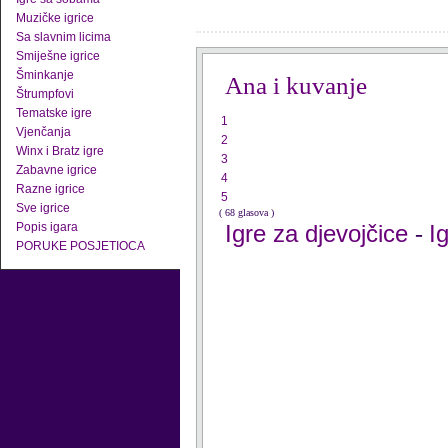
Muzičke igrice
Sa slavnim licima
Smiješne igrice
Šminkanje
Ana i kuvanje
Štrumpfovi
Tematske igre
1
Vjenčanja
2
Winx i Bratz igre
3
Zabavne igrice
4
Razne igrice
5
Sve igrice
( 68 glasova )
Popis igara
Igre za djevojčice
I
-
PORUKE POSJETIOCA