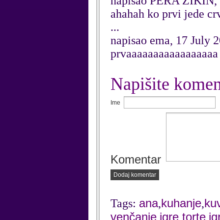
napisao PERA ZIKIN, 
ahahah ko prvi jede crv
...
napisao ema, 17 July 
prvaaaaaaaaaaaaaaaaa
Napišite komen
Ime
Komentar
Dodaj komentar
ana
kuhanje
ku
Tags:
,
,
venčanje
igre torte
ig
,
,