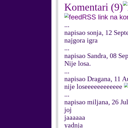
Komentari
(9)
RSS link na k
...
napisao sonja, 12 Sep
najgora igra
...
napisao Sandra, 08 Se
Nije losa.
...
napisao Dragana, 11 A
nije loseeeeeeeeeeee
...
napisao miljana, 26 Ju
joj
jaaaaaa
yadnja