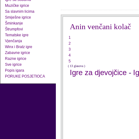
Muzičke igrice
Sa slavnim licima
Smiješne igrice
Šminkanje
Anin venčani kolač
Štrumpfovi
Tematske igre
1
Vjenčanja
2
Winx i Bratz igre
3
Zabavne igrice
4
Razne igrice
5
Sve igrice
( 13 glasova )
Popis igara
Igre za djevojčice
I
-
PORUKE POSJETIOCA