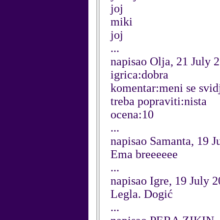
joj
miki
joj
...
napisao Olja, 21 July 
igrica:dobra
komentar:meni se svid
treba popraviti:nista
ocena:10
...
napisao Samanta, 19 J
Ema breeeeee
...
napisao Igre, 19 July 
Legla. Dogić
...