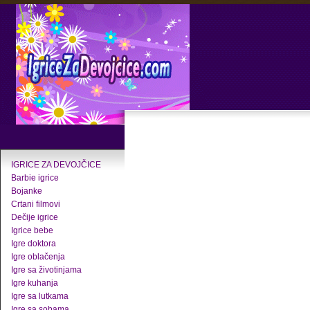
IGRICE ZA DEVOJČICE
Barbie igrice
Bojanke
Crtani filmovi
Dečije igrice
Igrice bebe
Igre doktora
Igre oblačenja
Igre sa životinjama
Igre kuhanja
Igre sa lutkama
Igre sa sobama