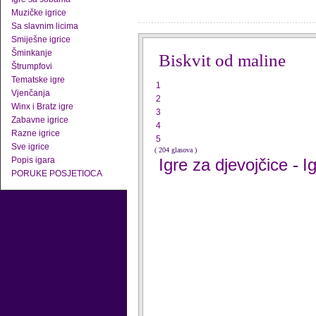
Muzičke igrice
Sa slavnim licima
Smiješne igrice
Šminkanje
Biskvit od maline
Štrumpfovi
Tematske igre
1
Vjenčanja
2
Winx i Bratz igre
3
Zabavne igrice
4
Razne igrice
5
Sve igrice
( 204 glasova )
Popis igara
Igre za djevojčice
I
-
PORUKE POSJETIOCA