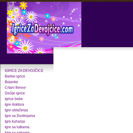
IGRICE ZA DEVOJČICE
Barbie igrice
Bojanke
Crtani filmovi
Dečije igrice
Igrice bebe
Igre doktora
Igre oblačenja
Igre sa životinjama
Igre kuhanja
Igre sa lutkama
Igre sa sobama