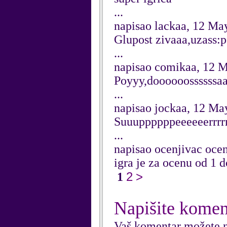
...
napisao lackaa, 12 Ma
Glupost zivaaa,uzass:p
...
napisao comikaa, 12 
Poyyy,doooooossssss
...
napisao jockaa, 12 Ma
Suuuppppppeeeeeerrrrr
...
napisao ocenjivac ocen
igra je za ocenu od 1 do 1
2
>
1
Napišite komen
Vaš komentar možete n