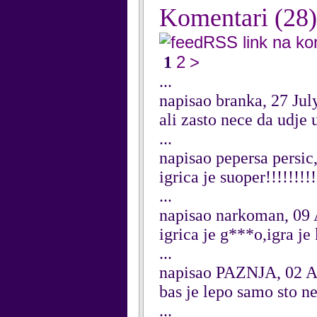
Komentari
(28)
RSS link na k
2
>
1
...
napisao branka, 27 Jul
ali zasto nece da udje 
...
napisao pepersa persic
igrica je suoper!!!!!!!!!
...
napisao narkoman, 09 
igrica je g***o,igra je
...
napisao PAZNJA, 02 A
bas je lepo samo sto n
...