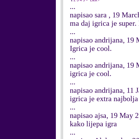
1
2
3
4
5
>
Last ›
...
napisao sara , 19 Mar
ma daj igrica je super. B
...
napisao andrijana, 19
Igrica je cool.
...
napisao andrijana, 19
igrica je cool.
...
napisao andrijana, 11 
igrica je extra najbolj
...
napisao ajsa, 19 May 
kako lijepa igra
...