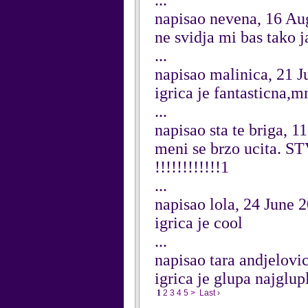
...
napisao nevena, 16 Au
ne svidja mi bas tako 
...
napisao malinica, 21 J
igrica je fantasticna,
...
napisao sta te briga, 1
meni se brzo ucita. STVA
!!!!!!!!!!!!1
...
napisao lola, 24 June 
igrica je cool
...
napisao tara andjelovi
igrica je glupa najglupl
1
2
3
4
5
>
Last ›