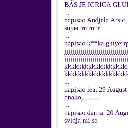
BAS JE IGRICA GLU
...
napisao Andjela Arsic
superrrrrrrrrr
...
napisao k**ka ghtyerr
jjjjjjjjjjjjjjjjjjjjjjjjjjjjjjj
jjjjjjjjjjjjjjjjjjjjjjjjjjj
kkkkkkkkkkkkkkkkkk
kkkkkkkkkkkkkkkkkk
...
napisao lea, 29 August
onako,.........
...
napisao darija, 20 Aug
svidja mi se