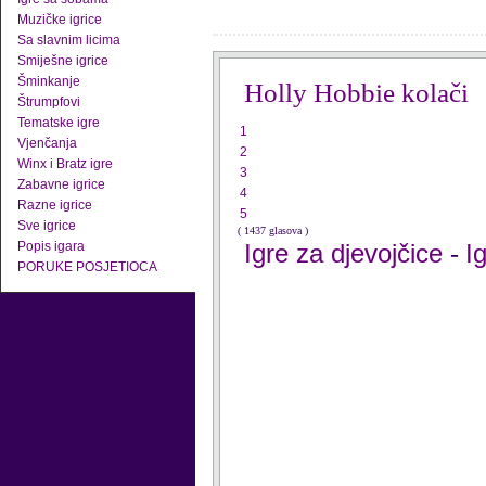
Muzičke igrice
Sa slavnim licima
Smiješne igrice
Šminkanje
Holly Hobbie kolači
Štrumpfovi
Tematske igre
1
Vjenčanja
2
Winx i Bratz igre
3
Zabavne igrice
4
Razne igrice
5
Sve igrice
( 1437 glasova )
Popis igara
Igre za djevojčice
I
-
PORUKE POSJETIOCA