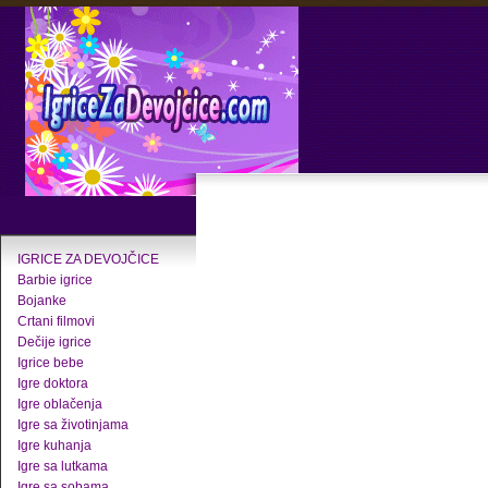
IGRICE ZA DEVOJČICE
Barbie igrice
Bojanke
Crtani filmovi
Dečije igrice
Igrice bebe
Igre doktora
Igre oblačenja
Igre sa životinjama
Igre kuhanja
Igre sa lutkama
Igre sa sobama