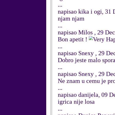
...
napisao kika i ogi, 3
njam njam
...
napisao Milos , 29 De
Bon apetit !
...
napisao Snexy , 29 D
Dobro jeste malo spora
...
napisao Snexy , 29 D
Ne znam u cemu je prob
...
napisao danijela, 09 
igrica nije losa
...