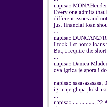
napisao MONAHenders
Every one admits that 
different issues and n
just financial loan sho
...
napisao DUNCAN27Roc
I took 1 st home loans
But, I require the shor
...
napisao Danica Mladen
ova igrica je spora i dos
...
napisao sasasasasasa,
igricaje glupa jkdshak
...
napisao .... .........., 2