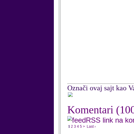
Označi ovaj sajt kao Va
Komentari
(10
RSS link na k
1
2
3
4
5
>
Last ›
...