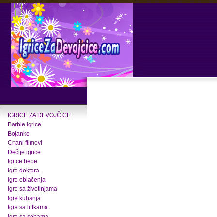
IGRICE ZA DEVOJČICE
Barbie igrice
Bojanke
Crtani filmovi
Dečije igrice
Igrice bebe
Igre doktora
Igre oblačenja
Igre sa životinjama
Igre kuhanja
Igre sa lutkama
Igre sa sobama