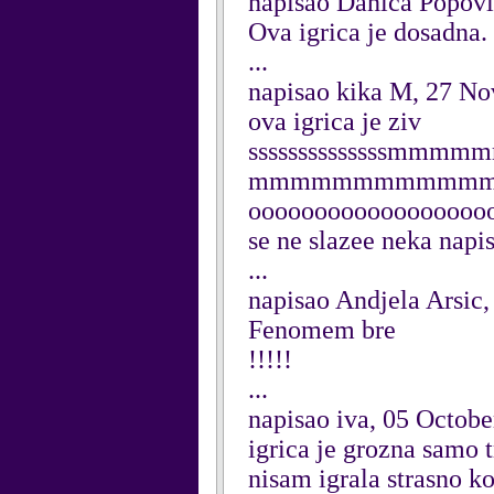
napisao Danica Popov
Ova igrica je dosadna.
...
napisao kika M, 27 N
ova igrica je ziv
sssssssssssss
mmmmmmmmmmmmmooo
ooooooooooooooooooorrr
se ne slazee neka napi
...
napisao Andjela Arsic
Fenomem bre
!!!!!
...
napisao iva, 05 Octob
igrica je grozna samo t
nisam igrala strasno ko