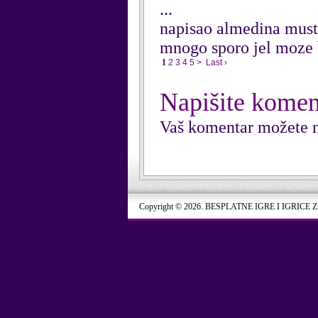
...
napisao almedina must
mnogo sporo jel moze b
1
2
3
4
5
>
Last ›
Napišite komen
Vaš komentar možete n
Copyright © 2026. BESPLATNE IGRE I IGRICE 