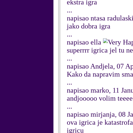
ekstra igra
...
napisao ntasa radulask
jako dobra igra
...
napisao ella
superrrr igrica jel tu n
...
napisao Andjela, 07 Ap
Kako da napravim sma
...
napisao marko, 11 Jan
andjooooo volim teee
...
napisao mirjanja, 08 J
ova igrica je katastrof
igricu