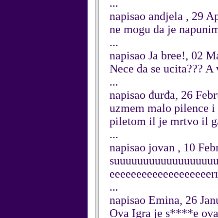
...
napisao andjela , 29 A
ne mogu da je napuni
...
napisao Ja bree!, 02 
Nece da se ucita??? A
...
napisao đurđa, 26 Feb
uzmem malo pilence i o
piletom il je mrtvo il 
...
napisao jovan , 10 Feb
suuuuuuuuuuuuuuuuuu
eeeeeeeeeeeeeeeeeeerrrr
...
napisao Emina, 26 Jan
Ova Igra je s****e ova