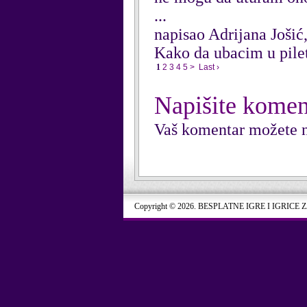
...
napisao Adrijana Jošić
Kako da ubacim u pil
1
2
3
4
5
>
Last ›
Napišite komen
Vaš komentar možete n
Copyright © 2026. BESPLATNE IGRE I IGRICE 