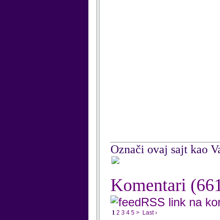
Označi ovaj sajt kao Va
Komentari
(66
RSS link na k
1
2
3
4
5
>
Last ›