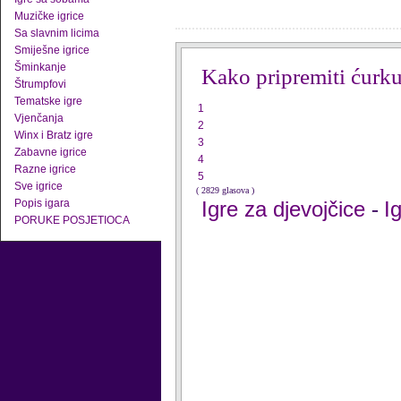
Muzičke igrice
Sa slavnim licima
Smiješne igrice
Šminkanje
Kako pripremiti ćurk
Štrumpfovi
Tematske igre
1
Vjenčanja
2
Winx i Bratz igre
3
Zabavne igrice
4
Razne igrice
5
Sve igrice
( 2829 glasova )
Popis igara
Igre za djevojčice
I
-
PORUKE POSJETIOCA