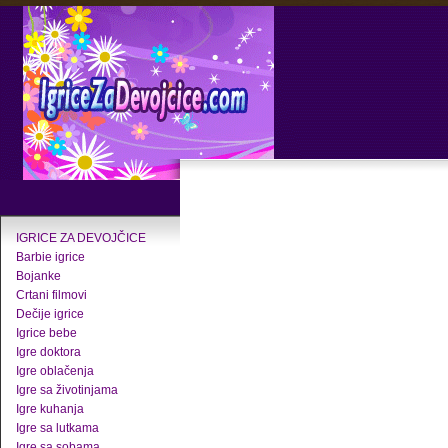
IGRICE ZA DEVOJČICE
Barbie igrice
Bojanke
Crtani filmovi
Dečije igrice
Igrice bebe
Igre doktora
Igre oblačenja
Igre sa životinjama
Igre kuhanja
Igre sa lutkama
Igre sa sobama