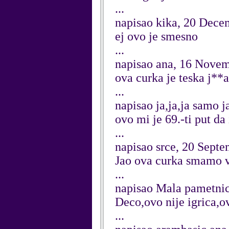
...
napisao kika, 20 Dece
ej ovo je smesno
...
napisao ana, 16 Nove
ova curka je teska j**
...
napisao ja,ja,ja samo 
ovo mi je 69.-ti put da
...
napisao srce, 20 Sept
Jao ova curka smamo vr
...
napisao Mala pametnic
Deco,ovo nije igrica,
...