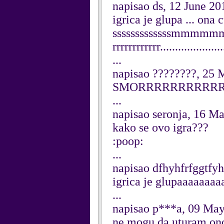
napisao ds, 12 June 20
igrica je glupa ... ona 
sssssssssssssmmm
rrrrrrrrrrrr.....................
...
napisao ????????, 25
SMORRRRRRRRRRRRR
...
napisao seronja, 16 M
kako se ovo igra???
:poop:
...
napisao dfhyhfrfggtfy
igrica je glupaaaaaaaa
...
napisao p***a, 09 Ma
ne mogu da uturam on