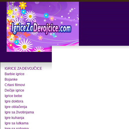
IGRICE ZA DEVOJČICE
Barbie igrice
Bojanke
Crtani filmovi
Dečije igrice
Igrice bebe
Igre doktora
Igre oblačenja
Igre sa životinjama
Igre kuhanja
Igre sa lutkama
Igre sa sobama