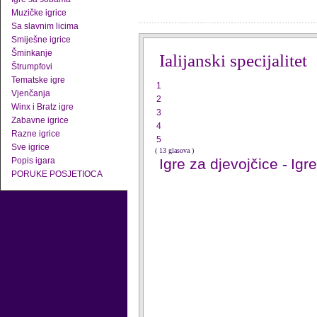
Muzičke igrice
Sa slavnim licima
Smiješne igrice
Šminkanje
Ialijanski specijalitet
Štrumpfovi
Tematske igre
1
Vjenčanja
2
Winx i Bratz igre
3
Zabavne igrice
4
Razne igrice
5
Sve igrice
( 13 glasova )
Popis igara
Igre za djevojčice
-
Igr
PORUKE POSJETIOCA