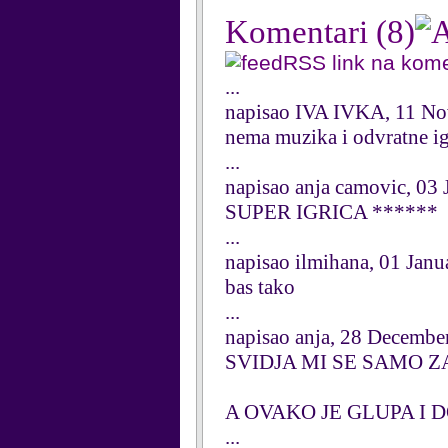
Komentari
(8)
RSS link na kom
...
napisao IVA IVKA, 11 N
nema muzika i odvratne ig
...
napisao anja camovic, 03
SUPER IGRICA ******
...
napisao ilmihana, 01 Jan
bas tako
...
napisao anja, 28 Decembe
SVIDJA MI SE SAMO
A OVAKO JE GLUPA I
...