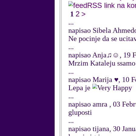
RSS link na k
2
>
1
...
napisao Sibela Ahmed
Ne pocinje da se ucita
...
napisao Anja♫☺, 19 F
Mrzim Kataleju ssamo s
...
napisao Marija ♥, 10 
Lepa je
...
napisao amra , 03 Feb
gluposti
...
napisao tijana, 30 Jan