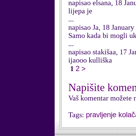
napisao elsana, 18 Jan
lijepa je
...
napisao Ja, 18 January
Samo kada bi mogli ukr
...
napisao stakišaa, 17 J
ijaooo kulliška
2
>
1
Napišite komen
Vaš komentar možete n
pravljenje kolač
Tags: