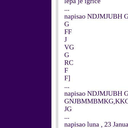
lepa je igrice
...
napisao NDJMJUBH GB
G
FF
J
VG
G
RC
F
F]
...
napisao NDJMJUBH GB
GNJBMMBMKG,KKC
JG
...
napisao luna , 23 Janu