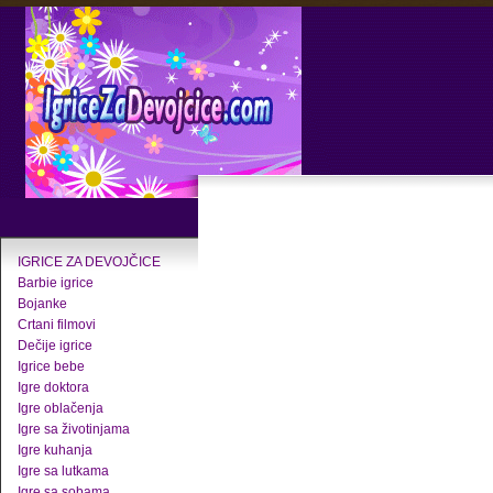
IGRICE ZA DEVOJČICE
Barbie igrice
Bojanke
Crtani filmovi
Dečije igrice
Igrice bebe
Igre doktora
Igre oblačenja
Igre sa životinjama
Igre kuhanja
Igre sa lutkama
Igre sa sobama