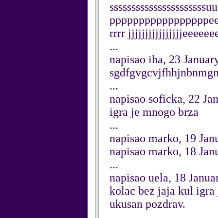
ssssssssssssssssssss
pppppppppppppppppeee
rrrr jjjjjjjjjjjjjjjjeeeee
...
napisao iha, 23 Januar
sgdfgvgcvjfhhjnbnmgmnng
...
napisao soficka, 22 Ja
igra je mnogo brza
...
napisao marko, 19 Jan
napisao marko, 18 Jan
...
napisao uela, 18 Janua
kolac bez jaja kul igra
ukusan pozdrav.
...