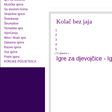
Muzičke igrice
Sa slavnim licima
Smiješne igrice
Šminkanje
Kolač bez jaja
Štrumpfovi
Tematske igre
1
Vjenčanja
2
Winx i Bratz igre
3
Zabavne igrice
4
Razne igrice
5
Sve igrice
( 51 glasova )
Popis igara
Igre za djevojčice
I
-
PORUKE POSJETIOCA