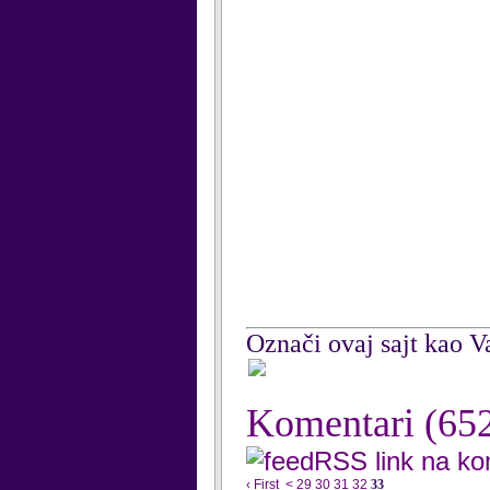
Označi ovaj sajt kao Va
Komentari
(65
RSS link na k
‹ First
<
29
30
31
32
33