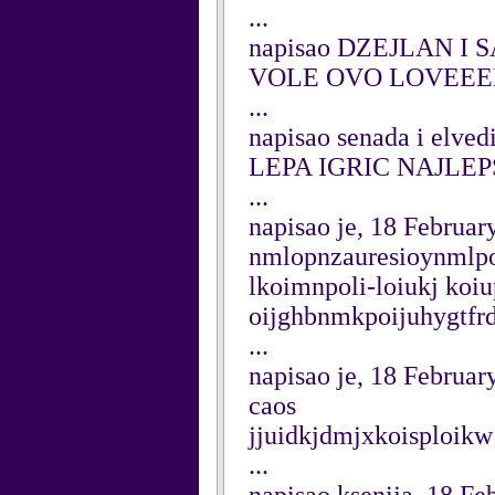
...
napisao DZEJLAN I S
VOLE OVO LOVEEE
...
napisao senada i elved
LEPA IGRIC NAJLE
...
napisao je, 18 Februar
nmlopnzauresioynmlpo
lkoimnpoli-loiukj koi
oijghbnmkpoijuhygtfr
...
napisao je, 18 Februar
caos
jjuidkjdmjxkoisploikw
...