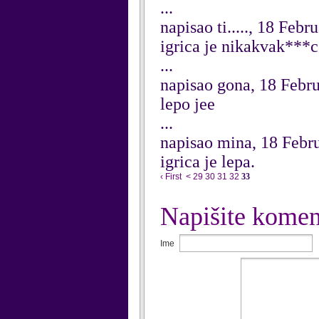
...
napisao ti....., 18 Febr
igrica je nikakvak***c
...
napisao gona, 18 Febr
lepo jee
...
napisao mina, 18 Febr
igrica je lepa.
‹ First
<
29
30
31
32
33
Napišite komen
Ime