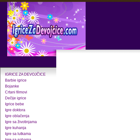
IGRICE ZA DEVOJČICE
Barbie igrice
Bojanke
Crtani filmovi
Dečije igrice
Igrice bebe
Igre doktora
Igre oblačenja
Igre sa životinjama
Igre kuhanja
Igre sa lutkama
Igre sa sobama