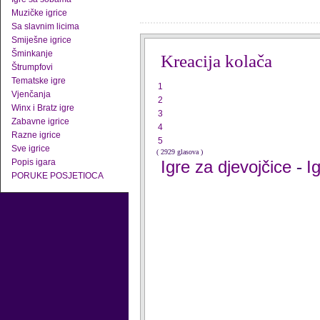
Muzičke igrice
Sa slavnim licima
Smiješne igrice
Šminkanje
Kreacija kolača
Štrumpfovi
Tematske igre
1
Vjenčanja
2
Winx i Bratz igre
3
Zabavne igrice
4
Razne igrice
5
Sve igrice
( 2929 glasova )
Popis igara
Igre za djevojčice
I
-
PORUKE POSJETIOCA