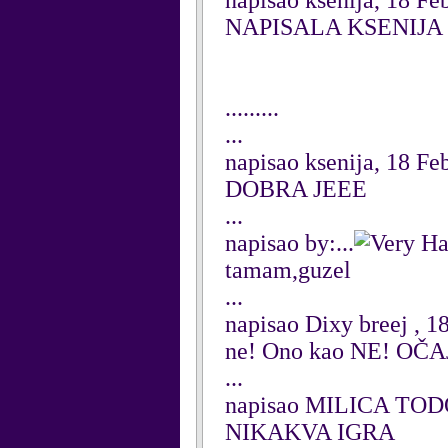
napisao ksenija, 18 Fe
NAPISALA KSENIJA
.........
...
napisao ksenija, 18 Fe
DOBRA JEEE
...
napisao by:...
tamam,guzel
...
napisao Dixy breej , 1
ne! Ono kao NE! OČ
...
napisao MILICA TODO
NIKAKVA IGRA