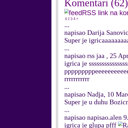
Komentari
(62)
RSS link na k
1
2
3
4
>
...
napisao Darija Sanovi
Super je igricaaaaaaaaaa
...
napisao rss jaa , 25 Ap
igrica je ssssssssss
pppppppppeeeeeeeeeeeee
rrrrrrrrrrr
...
napisao Nadja, 10 Mar
Super je u duhu Bozic
...
napisao napisao.alen 9
igrica je glupa pfff