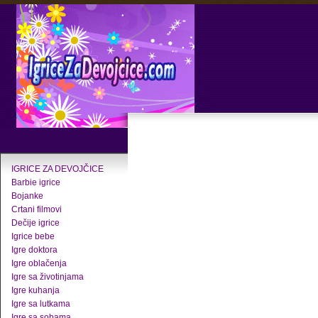
IGRICE ZA DEVOJČICE
Barbie igrice
Bojanke
Crtani filmovi
Dečije igrice
Igrice bebe
Igre doktora
Igre oblačenja
Igre sa životinjama
Igre kuhanja
Igre sa lutkama
Igre sa sobama