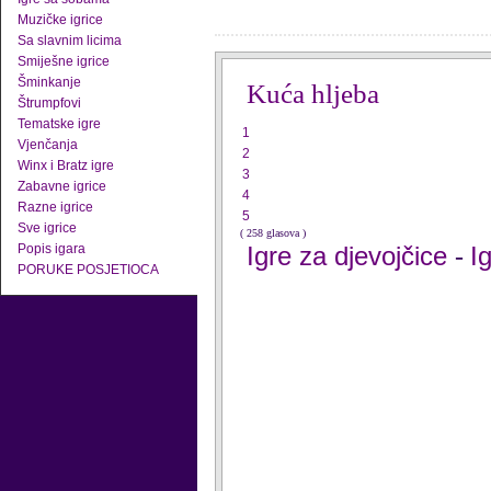
Muzičke igrice
Sa slavnim licima
Smiješne igrice
Šminkanje
Kuća hljeba
Štrumpfovi
Tematske igre
1
Vjenčanja
2
Winx i Bratz igre
3
Zabavne igrice
4
Razne igrice
5
Sve igrice
( 258 glasova )
Popis igara
Igre za djevojčice
I
-
PORUKE POSJETIOCA