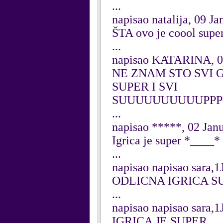
...
napisao natalija, 09 J
ŠTA ovo je coool superr
...
napisao KATARINA, 0
NE ZNAM STO SVI 
SUPER I SVI
SUUUUUUUUUUPPP
...
napisao *****, 02 Jan
Igrica je super *____*
...
napisao napisao sara,1
ODLICNA IGRICA S
...
napisao napisao sara,1
IGRICA JE SUPER.