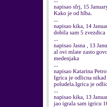
...
napisao sfrj, 15 Janua
Kako je od hlba.
...
napisao kika, 14 Janua
dobila sam 5 zvezdica
...
napisao Jasna , 13 Jan
al ovi mlate zasto gov
medenjaka
...
napisao Katarina Petro
Igrica je odlicna nikad
poludela.Igrica je o
...
napisao kika, 13 Janua
jao igrala sam igricu 1