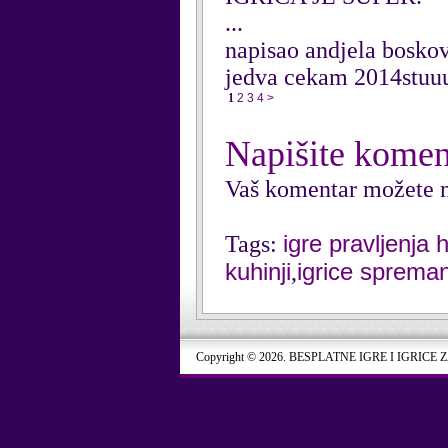
...
napisao andjela bosko
jedva cekam 2014stu
1
2
3
4
>
Napišite komen
Vaš komentar možete n
igre pravljenja 
Tags:
kuhinji
igrice spreman
,
Copyright © 2026. BESPLATNE IGRE I IGRICE 