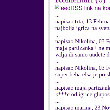
RSS link na k
...
napisao trta, 13 Febru
najbolja igrica na svet
...
napisao Nikolina, 03 
maja partizanka+ ne mor
valja ili samo uuđete 
...
napisao Nikolina, 03 
super beba elsa je pres
...
napisao maja partizan
k***c od igrice glupos
...
napisao marina, 23 N