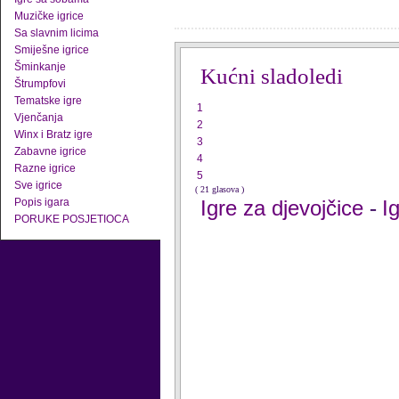
Muzičke igrice
Sa slavnim licima
Smiješne igrice
Šminkanje
Kućni sladoledi
Štrumpfovi
Tematske igre
1
Vjenčanja
2
Winx i Bratz igre
3
Zabavne igrice
4
Razne igrice
5
Sve igrice
( 21 glasova )
Popis igara
Igre za djevojčice
I
-
PORUKE POSJETIOCA