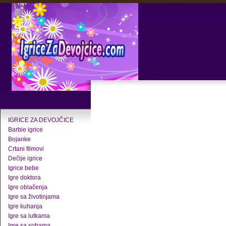
IGRICE ZA DEVOJČICE
Barbie igrice
Bojanke
Crtani filmovi
Dečije igrice
Igrice bebe
Igre doktora
Igre oblačenja
Igre sa životinjama
Igre kuhanja
Igre sa lutkama
Igre sa sobama