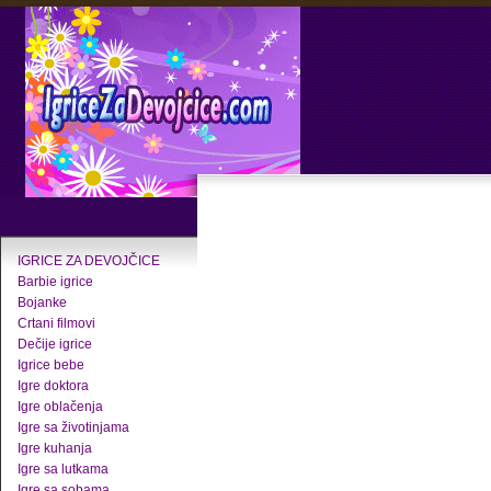
IGRICE ZA DEVOJČICE
Barbie igrice
Bojanke
Crtani filmovi
Dečije igrice
Igrice bebe
Igre doktora
Igre oblačenja
Igre sa životinjama
Igre kuhanja
Igre sa lutkama
Igre sa sobama