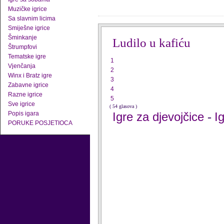
Muzičke igrice
Sa slavnim licima
Smiješne igrice
Šminkanje
Ludilo u kafiću
Štrumpfovi
Tematske igre
1
Vjenčanja
2
Winx i Bratz igre
3
Zabavne igrice
4
Razne igrice
5
Sve igrice
( 54 glasova )
Popis igara
Igre za djevojčice
I
-
PORUKE POSJETIOCA