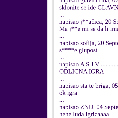
napisao glavna riba, 0
sklonite se ide GLAVN
...
napisao j**ačica, 20 
Ma j**e mi se da li im
...
napisao sofija, 20 Sep
s****e glupost
...
napisao A S J V .........
ODLICNA IGRA
...
napisao sta te briga, 
ok igra
...
napisao ZND, 04 Sept
hehe luda igricaaaa