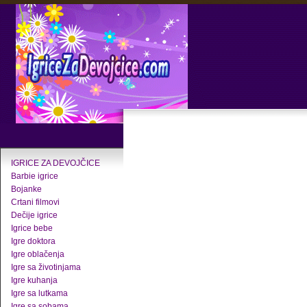
IGRICE ZA DEVOJČICE
Barbie igrice
Bojanke
Crtani filmovi
Dečije igrice
Igrice bebe
Igre doktora
Igre oblačenja
Igre sa životinjama
Igre kuhanja
Igre sa lutkama
Igre sa sobama