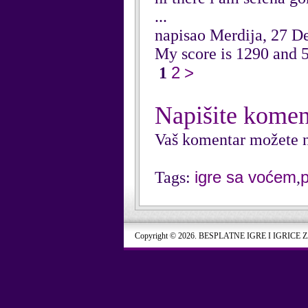
...
napisao Merdija, 27 
My score is 1290 and 5
2
>
1
Napišite komen
Vaš komentar možete n
igre sa voćem
Tags:
,
Copyright © 2026. BESPLATNE IGRE I IGRICE 