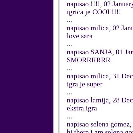
napisao !!!!, 02 Janua
igrica je COOL!!!!
...
napisao milica, 02 Jan
love sara
...
napisao SANJA, 01 Ja
SMORRRRRR
...
napisao milica, 31 De
igra je super
...
napisao lamija, 28 De
ekstra igra
...
napisao selena gomez
hi there i am selena 