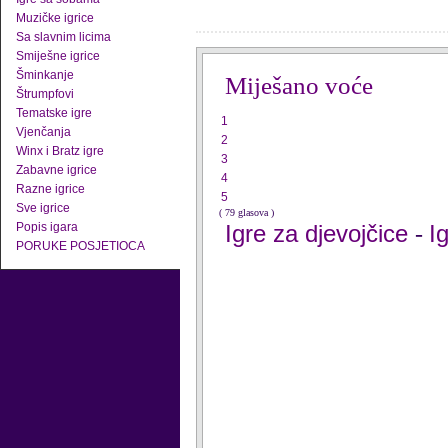
Muzičke igrice
Sa slavnim licima
Smiješne igrice
Šminkanje
Miješano voće
Štrumpfovi
Tematske igre
1
Vjenčanja
2
Winx i Bratz igre
3
Zabavne igrice
4
Razne igrice
5
Sve igrice
( 79 glasova )
Popis igara
Igre za djevojčice
I
-
PORUKE POSJETIOCA