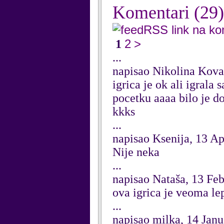
Komentari
(29)
RSS link na k
2
>
1
...
napisao Nikolina Kova
igrica je ok ali igrala 
pocetku aaaa bilo je do
kkks
...
napisao Ksenija, 13 Ap
Nije neka
...
napisao Nataša, 13 Fe
ova igrica je veoma le
...
napisao milka, 14 Jan