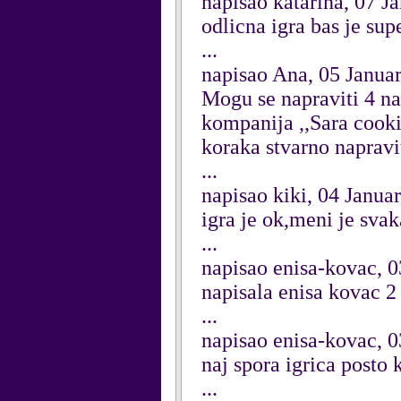
napisao katarina, 07 J
odlicna igra bas je sup
...
napisao Ana, 05 Janua
Mogu se napraviti 4 na
kompanija ,,Sara cook
koraka stvarno napravi
...
napisao kiki, 04 Janua
igra je ok,meni je sv
...
napisao enisa-kovac, 
napisala enisa kovac 2
...
napisao enisa-kovac, 
naj spora igrica posto
...