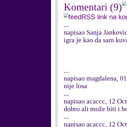
Komentari
(9)
RSS link na k
...
napisao Sanja Jankovi
igra je kao da sam kuv
...
napisao magdalena, 0
nije losa
...
napisao acaccc, 12 Oc
dobro ali može biti i b
...
napisao acaccc, 12 Oc