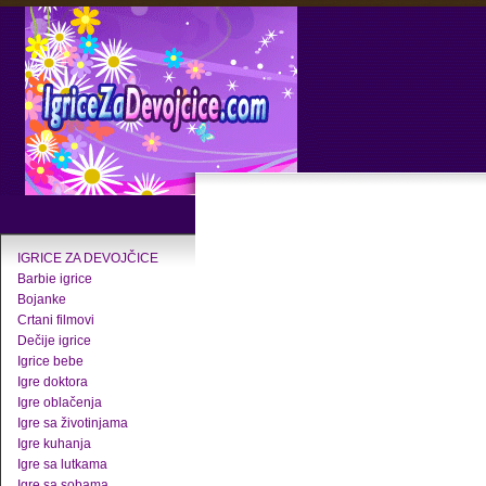
IGRICE ZA DEVOJČICE
Barbie igrice
Bojanke
Crtani filmovi
Dečije igrice
Igrice bebe
Igre doktora
Igre oblačenja
Igre sa životinjama
Igre kuhanja
Igre sa lutkama
Igre sa sobama