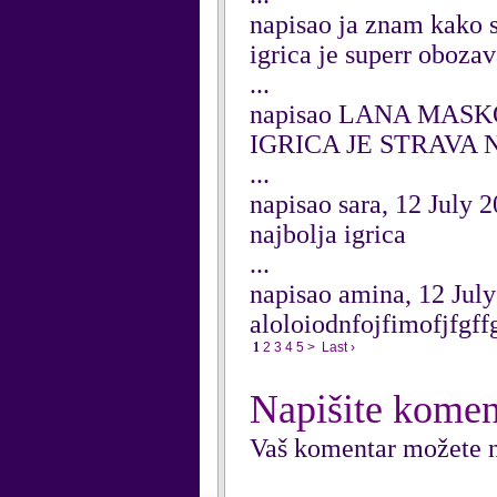
napisao ja znam kako
igrica je superr oboza
...
napisao LANA MASKO
IGRICA JE STRAVA 
...
napisao sara, 12 July 
najbolja igrica
...
napisao amina, 12 Jul
aloloiodnfojfimofjfgff
1
2
3
4
5
>
Last ›
Napišite komen
Vaš komentar možete n