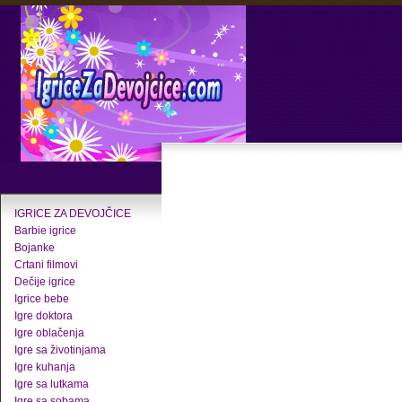
IGRICE ZA DEVOJČICE
Barbie igrice
Bojanke
Crtani filmovi
Dečije igrice
Igrice bebe
Igre doktora
Igre oblačenja
Igre sa životinjama
Igre kuhanja
Igre sa lutkama
Igre sa sobama