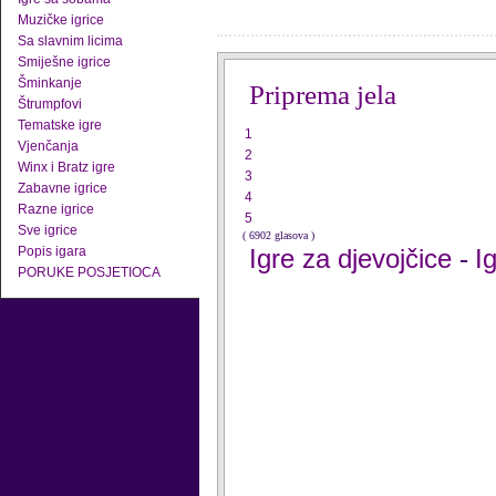
Muzičke igrice
Sa slavnim licima
Smiješne igrice
Šminkanje
Priprema jela
Štrumpfovi
Tematske igre
1
Vjenčanja
2
Winx i Bratz igre
3
Zabavne igrice
4
Razne igrice
5
Sve igrice
( 6902 glasova )
Popis igara
Igre za djevojčice
I
-
PORUKE POSJETIOCA