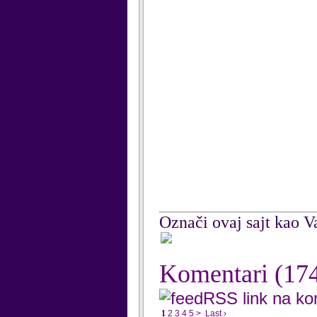
Označi ovaj sajt kao Va
Komentari
(17
RSS link na k
1
2
3
4
5
>
Last ›