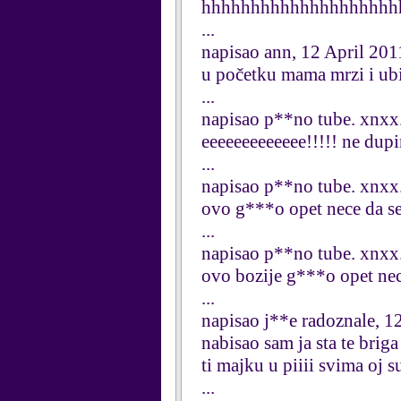
hhhhhhhhhhhhhhhhhhhh
...
napisao ann, 12 April 201
u početku mama mrzi i ubij
...
napisao p**no tube. xnxx.
eeeeeeeeeeeee!!!!! ne dupi
...
napisao p**no tube. xnxx.
ovo g***o opet nece da se 
...
napisao p**no tube. xnxx.
ovo bozije g***o opet nec
...
napisao j**e radoznale, 1
nabisao sam ja sta te brig
ti majku u piiii svima oj s
...