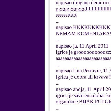
napisao dragana demirocic
ggggggggggglllllllllllll
sssssstttttt
...
napisao KKKKKKKKKKK
NEMAM KOMENTARA!F
...
napisao ja, 11 April 2011
igrice je grooooooooooz
aaaaaaaaaaaaaaaaaaaaaaaa
...
napisao Una Petrovic, 11 
Igrica je dobra ali krvava!
...
napisao andja, 11 April 2
igrica je savrsena.dobar 
organizme.BIJAK FUJ GR
...