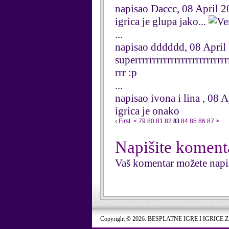
napisao Daccc, 08 April 
igrica je glupa jako...
...
napisao dddddd, 08 April
superrrrrrrrrrrrrrrrrrrrrrrrrr
rrr :p
...
napisao ivona i lina , 08 
igrica je onako
‹ First
<
79
80
81
82
83
84
85
86
87
>
Napišite koment
Vaš komentar možete napi
Copyright © 2026. BESPLATNE IGRE I IGRICE 