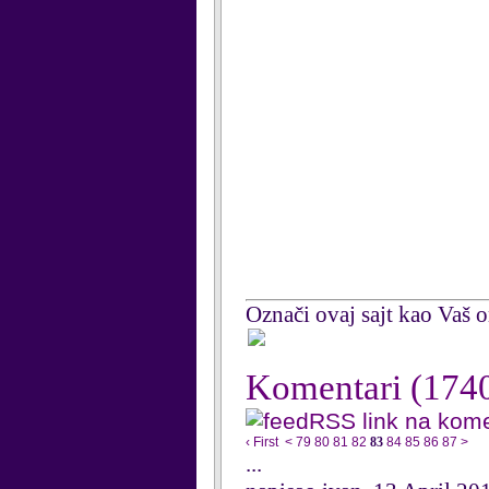
Označi ovaj sajt kao Vaš om
Komentari
(174
RSS link na kom
‹ First
<
79
80
81
82
83
84
85
86
87
>
...