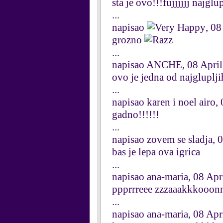
sta je ovo!!!fujjjjjj najglu
...
napisao
, 08
grozno
...
napisao ANCHE, 08 April
ovo je jedna od najgluplji
...
napisao karen i noel airo,
gadno!!!!!!
...
napisao zovem se sladja, 
bas je lepa ova igrica
...
napisao ana-maria, 08 Apr
ppprrreee zzzaaakkkooonnn
...
napisao ana-maria, 08 Apr