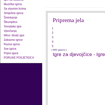
Muzičke igrice
Sa slavnim licima
Smiješne igrice
Šminkanje
Priprema jela
Štrumpfovi
Tematske igre
1
Vjenčanja
2
Winx i Bratz igre
3
Zabavne igrice
4
Razne igrice
5
Sve igrice
( 6902 glasova )
Popis igara
Igre za djevojčice
-
Igr
PORUKE POSJETIOCA