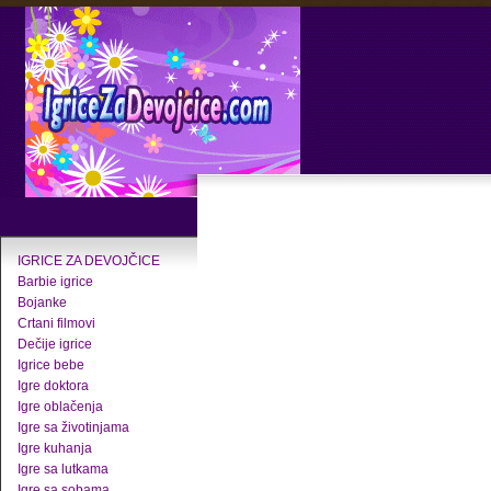
IGRICE ZA DEVOJČICE
Barbie igrice
Bojanke
Crtani filmovi
Dečije igrice
Igrice bebe
Igre doktora
Igre oblačenja
Igre sa životinjama
Igre kuhanja
Igre sa lutkama
Igre sa sobama