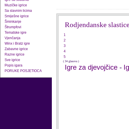
Muzičke igrice
Sa slavnim licima
Smiješne igrice
Šminkanje
Rodjendanske slastic
Štrumpfovi
Tematske igre
1
Vjenčanja
2
Winx i Bratz igre
3
Zabavne igrice
4
Razne igrice
5
Sve igrice
( 34 glasova )
Popis igara
Igre za djevojčice
I
-
PORUKE POSJETIOCA