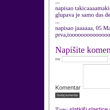
...
napisao takicaaaamaki
glupava je samo das dek
...
napisao jaaaaaa, 05 M
prva,tooooooooooooo
Napišite komen
Ime
Komentar
Dodaj komentar
slatkiši
slastice
Tags:
,
,