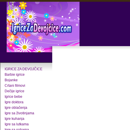
IGRICE ZA DEVOJČICE
Barbie igrice
Bojanke
Crtani filmovi
Dečije igrice
Igrice bebe
Igre doktora
Igre oblačenja
Igre sa životinjama
Igre kuhanja
Igre sa lutkama
Igre sa sobama