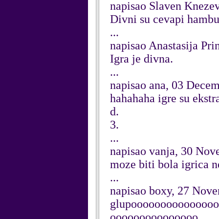
napisao Slaven Kneze
Divni su cevapi hambu
...
napisao Anastasija Pr
Igra je divna.
...
napisao ana, 03 Dece
hahahaha igre su ekstr
d.
3.
...
napisao vanja, 30 No
moze biti bola igrica n
...
napisao boxy, 27 Nov
glupoooooooooooooo
ooooooooooooooo