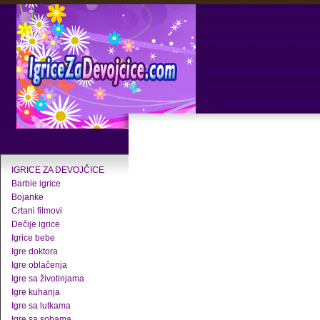
IGRICE ZA DEVOJČICE
Barbie igrice
Bojanke
Crtani filmovi
Dečije igrice
Igrice bebe
Igre doktora
Igre oblačenja
Igre sa životinjama
Igre kuhanja
Igre sa lutkama
Igre sa sobama