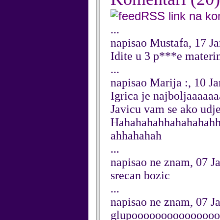
RSS link na k
...
napisao Mustafa, 17 J
Idite u 3 p***e materi
...
napisao Marija :, 10 J
Igrica je najboljaaaaa
Javicu vam se ako udje
Hahahahahhahahahahh
ahhahahah
...
napisao ne znam, 07 J
srecan bozic
...
napisao ne znam, 07 J
glupoooooooooooooo