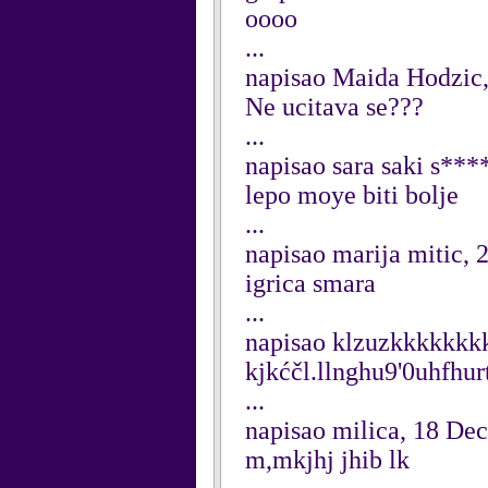
oooo
...
napisao Maida Hodzic,
Ne ucitava se???
...
napisao sara saki s**
lepo moye biti bolje
...
napisao marija mitic,
igrica smara
...
napisao klzuzkkkkkkk
kjkćčl.llnghu9'0uhfhur
...
napisao milica, 18 De
m,mkjhj jhib lk