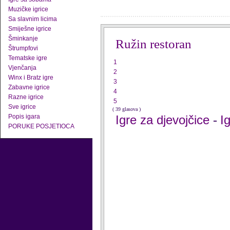
Muzičke igrice
Sa slavnim licima
Smiješne igrice
Šminkanje
Ružin restoran
Štrumpfovi
Tematske igre
1
Vjenčanja
2
Winx i Bratz igre
3
Zabavne igrice
4
Razne igrice
5
Sve igrice
( 39 glasova )
Popis igara
Igre za djevojčice
I
-
PORUKE POSJETIOCA