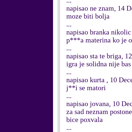
...
napisao ne znam, 14 
moze biti bolja
...
napisao branka nikoli
p***a materina ko je o
...
napisao sta te briga, 
igra je solidna nije ba
...
napisao kurta , 10 De
j**i se matori
...
napisao jovana, 10 D
za sad neznam postonec
bice poxvala
...