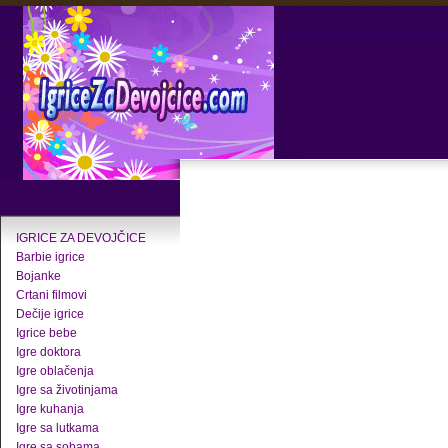
IGRICE ZA DEVOJČICE
Barbie igrice
Bojanke
Crtani filmovi
Dečije igrice
Igrice bebe
Igre doktora
Igre oblačenja
Igre sa životinjama
Igre kuhanja
Igre sa lutkama
Igre sa sobama