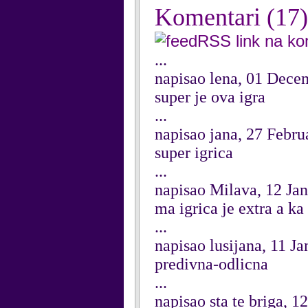
Komentari
(17)
RSS link na k
...
napisao lena, 01 Dece
super je ova igra
...
napisao jana, 27 Febru
super igrica
...
napisao Milava, 12 Ja
ma igrica je extra a 
...
napisao lusijana, 11 J
predivna-odlicna
...
napisao sta te briga, 