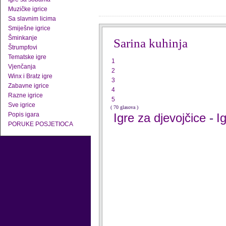
Muzičke igrice
Sa slavnim licima
Smiješne igrice
Šminkanje
Sarina kuhinja
Štrumpfovi
Tematske igre
1
Vjenčanja
2
Winx i Bratz igre
3
Zabavne igrice
4
Razne igrice
5
Sve igrice
( 70 glasova )
Popis igara
Igre za djevojčice
I
-
PORUKE POSJETIOCA