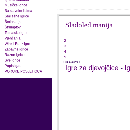
Muzičke igrice
Sa slavnim licima
Smiješne igrice
Šminkanje
Sladoled manija
Štrumpfovi
Tematske igre
1
Vjenčanja
2
Winx i Bratz igre
3
Zabavne igrice
4
Razne igrice
5
Sve igrice
( 81 glasova )
Popis igara
Igre za djevojčice
I
-
PORUKE POSJETIOCA