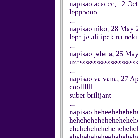
napisao acaccc, 12 Oc
lepppooo
...
napisao niko, 28 May 
lepa je ali ipak na ne
...
napisao jelena, 25 Ma
uzasssssssssssssssssssss
...
napisao va vana, 27 Ap
coollllll
suber brilijant
...
napisao heheeheheheh
heheheheheheheheheh
ehehehehehehehehehe
eheheheheheeheheheh