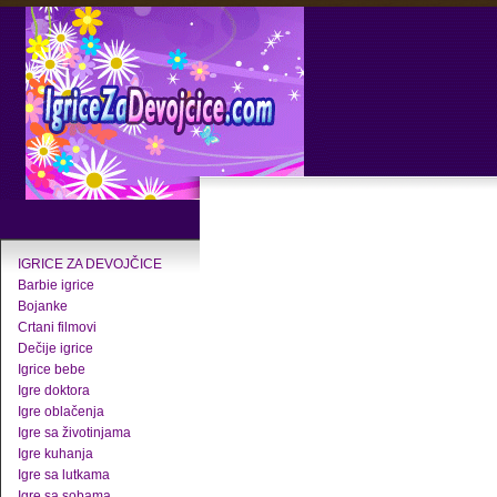
IGRICE ZA DEVOJČICE
Barbie igrice
Bojanke
Crtani filmovi
Dečije igrice
Igrice bebe
Igre doktora
Igre oblačenja
Igre sa životinjama
Igre kuhanja
Igre sa lutkama
Igre sa sobama