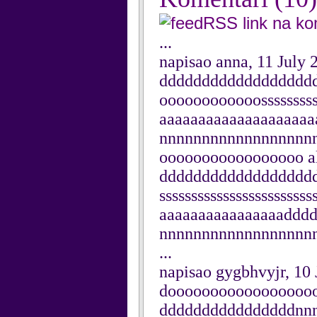
RSS link na k
...
napisao anna, 11 July 
dddddddddddddddddd
oooooooooooossssssssss
aaaaaaaaaaaaaaaaaaa
nnnnnnnnnnnnnnnnnn
ooooooooooooooooo al
dddddddddddddddddd
ssssssssssssssssssssss
aaaaaaaaaaaaaaaaddd
nnnnnnnnnnnnnnnnnn
...
napisao gygbhvyjr, 10 
doooooooooooooooooo
ddddddddddddddddnn