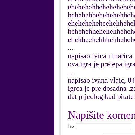
ehehehehheheheheheh
hehehehhehehehehheh
eheheheheheehehhehe
hehehehhehehehheheh
ehehheehehhhehheheh
...
napisao ivica i marica
ova igra je prelepa igra
...
napisao ivana vlaic, 0
igrca je pre dosadna .
dat prjedlog kad pitate 
Napišite komen
Ime