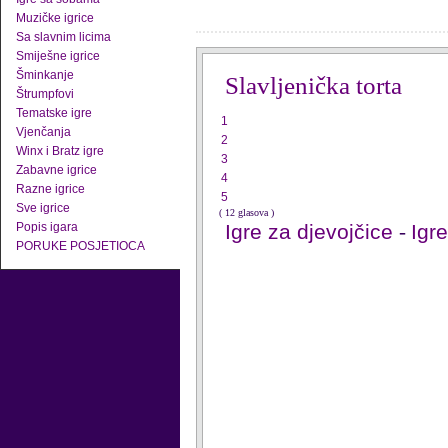
Muzičke igrice
Sa slavnim licima
Smiješne igrice
Šminkanje
Slavljenička torta
Štrumpfovi
Tematske igre
1
Vjenčanja
2
Winx i Bratz igre
3
Zabavne igrice
4
Razne igrice
5
Sve igrice
( 12 glasova )
Popis igara
Igre za djevojčice
-
Igr
PORUKE POSJETIOCA