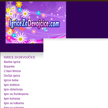
IGRICE ZA DEVOJČICE
Barbie igrice
Bojanke
Crtani filmovi
Dečije igrice
Igrice bebe
Igre doktora
Igre oblačenja
Igre sa životinjama
Igre kuhanja
Igre sa lutkama
Igre sa sobama