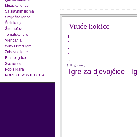
Muzičke igrice
Sa slavnim licima
Smiješne igrice
Šminkanje
Vruće kokice
Štrumpfovi
Tematske igre
1
Vjenčanja
2
Winx i Bratz igre
3
Zabavne igrice
4
Razne igrice
5
Sve igrice
( 806 glasova )
Popis igara
Igre za djevojčice
I
-
PORUKE POSJETIOCA