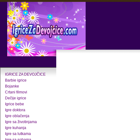
IGRICE ZA DEVOJČICE
Barbie igrice
Bojanke
Crtani filmovi
Dečije igrice
Igrice bebe
Igre doktora
Igre oblačenja
Igre sa životinjama
Igre kuhanja
Igre sa lutkama
Igre sa sobama