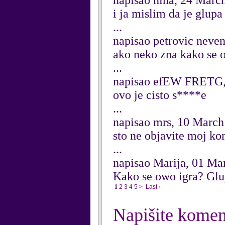
napisao nina, 24 Marc
i ja mislim da je glupa
...
napisao petrovic neve
ako neko zna kako se o
...
napisao efEW FRETG,
ovo je cisto s****e
...
napisao mrs, 10 March
sto ne objavite moj k
...
napisao Marija, 01 Ma
Kako se owo igra? Glu
1
2
3
4
5
>
Last ›
Napišite komen