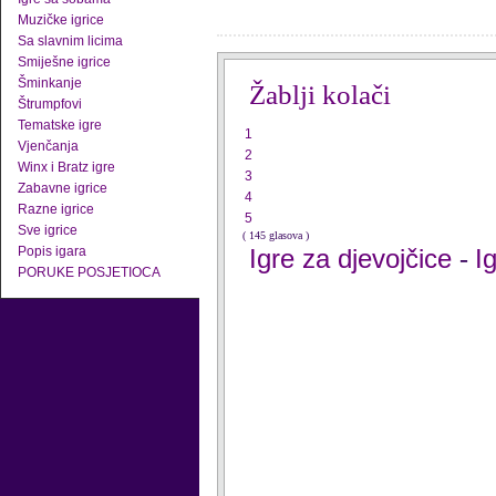
Muzičke igrice
Sa slavnim licima
Smiješne igrice
Šminkanje
Žablji kolači
Štrumpfovi
Tematske igre
1
Vjenčanja
2
Winx i Bratz igre
3
Zabavne igrice
4
Razne igrice
5
Sve igrice
( 145 glasova )
Popis igara
Igre za djevojčice
I
-
PORUKE POSJETIOCA