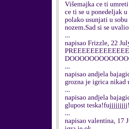
Višemajka ce ti umreti
ce ti se u ponedeljak 
polako usunjati u sobu 
nozem.Sad si se uvalio 
...
napisao Frizzle, 22 Ju
PREEEEEEEEEEEE
DOOOOOOOOOOOO
...
napisao andjela bajagi
grozna je igrica nikad
...
napisao andjela bajagi
glupost teska!fujjjjjjjjj!
...
napisao valentina, 17 
igra je ok