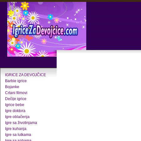
IGRICE ZA DEVOJČICE
Barbie igrice
Bojanke
Crtani filmovi
Dečije igrice
Igrice bebe
Igre doktora
Igre oblačenja
Igre sa životinjama
Igre kuhanja
Igre sa lutkama
Igre sa sobama