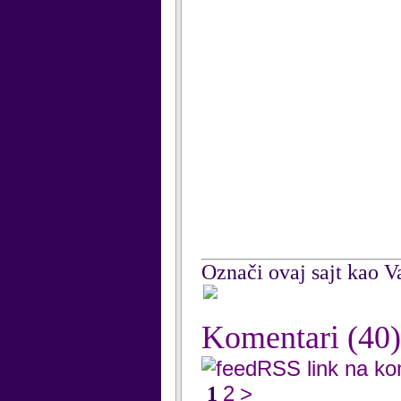
Označi ovaj sajt kao Va
Komentari
(40)
RSS link na k
2
>
1