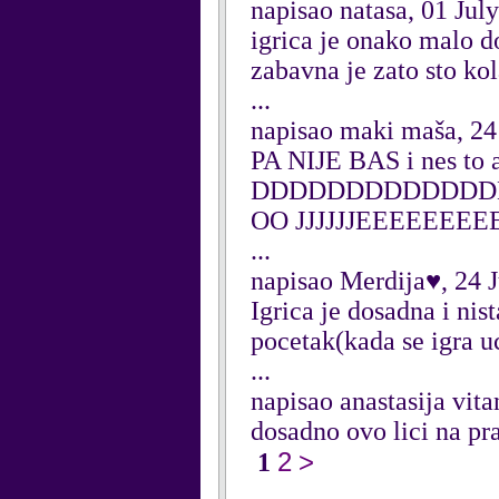
napisao natasa, 01 Jul
igrica je onako malo d
zabavna je zato sto kol
...
napisao maki maša, 24
PA NIJE BAS i nes t
DDDDDDDDDDDDD
OO JJJJJJEEEEEEE
...
napisao Merdija♥, 24 
Igrica je dosadna i nis
pocetak(kada se igra u
...
napisao anastasija vit
dosadno ovo lici na pr
2
>
1