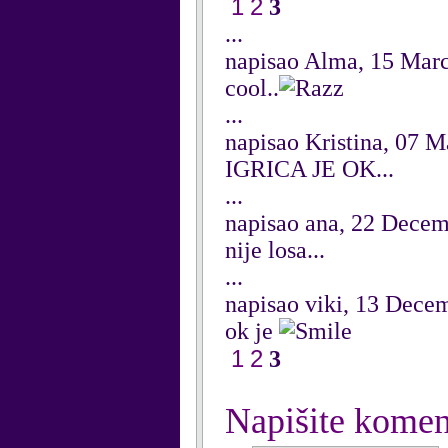
1
2
3
...
napisao Alma, 15 Mar
cool..
...
napisao Kristina, 07 
IGRICA JE OK...
...
napisao ana, 22 Dece
nije losa...
...
napisao viki, 13 Dece
ok je
1
2
3
Napišite komen