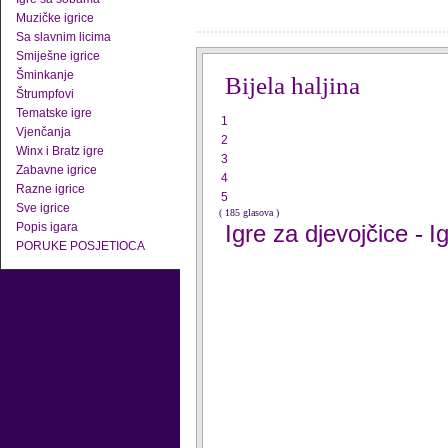
Muzičke igrice
Sa slavnim licima
Smiješne igrice
Šminkanje
Bijela haljina
Štrumpfovi
Tematske igre
1
Vjenčanja
2
Winx i Bratz igre
3
Zabavne igrice
4
Razne igrice
5
Sve igrice
( 185 glasova )
Popis igara
Igre za djevojčice
I
-
PORUKE POSJETIOCA