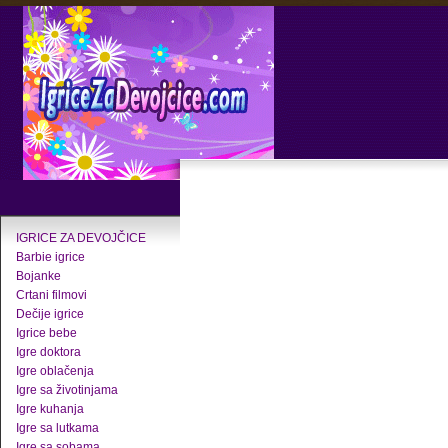
IGRICE ZA DEVOJČICE
Barbie igrice
Bojanke
Crtani filmovi
Dečije igrice
Igrice bebe
Igre doktora
Igre oblačenja
Igre sa životinjama
Igre kuhanja
Igre sa lutkama
Igre sa sobama