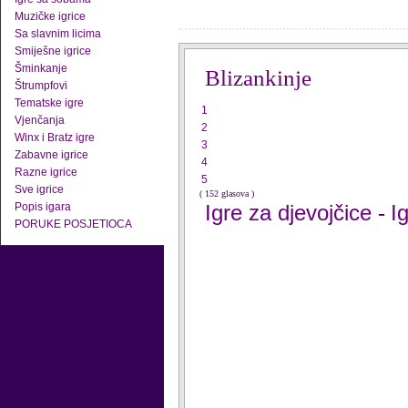
Muzičke igrice
Sa slavnim licima
Smiješne igrice
Šminkanje
Blizankinje
Štrumpfovi
Tematske igre
1
Vjenčanja
2
Winx i Bratz igre
3
Zabavne igrice
4
Razne igrice
5
Sve igrice
( 152 glasova )
Popis igara
Igre za djevojčice
I
-
PORUKE POSJETIOCA