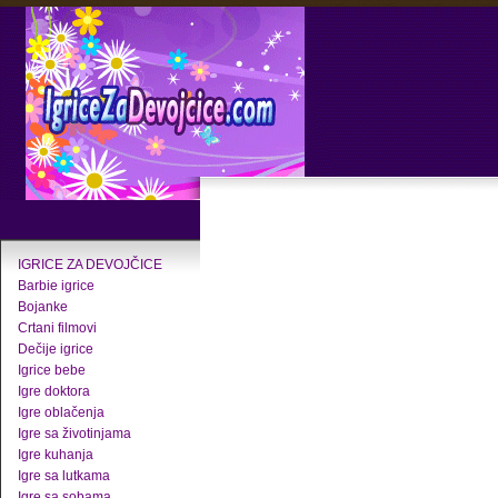
IGRICE ZA DEVOJČICE
Barbie igrice
Bojanke
Crtani filmovi
Dečije igrice
Igrice bebe
Igre doktora
Igre oblačenja
Igre sa životinjama
Igre kuhanja
Igre sa lutkama
Igre sa sobama