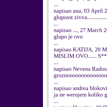
...
napisao ana, 03 April 
gluposst zivva..............
...
napisao ..., 27 March 
glupo je ovo
...
napisao KATIJA, 20 M
MISLIM OVO...... S
...
napisao Nevena Rados
groznooooooooooooo
...
napisao andrea blokov
ja ne werujem koliko glu
...