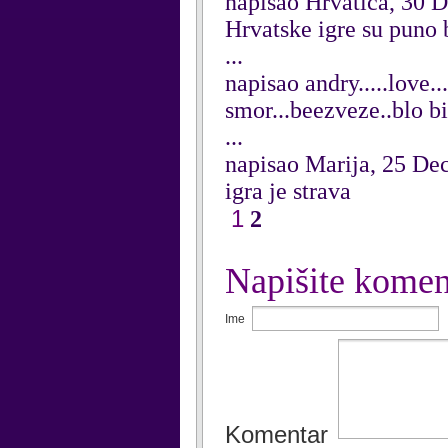
napisao Hrvatica, 30 
Hrvatske igre su puno b
...
napisao andry.....love.
smor...beezveze..blo bi 
...
napisao Marija, 25 D
igra je strava
1
2
Napišite komen
Ime
Komentar