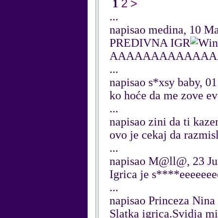
2
>
1
...
napisao medina, 10 M
PREDIVNA IGR
AAAAAAAAAAAAAA
...
napisao s*xsy baby, 0
ko hoće da me zove e
...
napisao zini da ti kaz
ovo je cekaj da razmis
...
napisao M@ll@, 23 Ju
Igrica je s****eeeeee
...
napisao Princeza Nina
Slatka igrica.Svidja mi