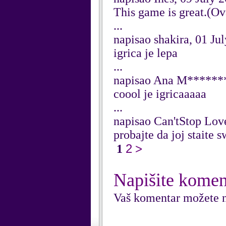
This game is great.(Ova
...
napisao shakira, 01 Ju
igrica je lepa
...
napisao Ana M*******
coool je igricaaaaa
...
napisao Can'tStop Lo
probajte da joj staite 
2
>
1
Napišite komen
Vaš komentar možete n