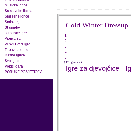
Muzičke igrice
Sa slavnim licima
Smiješne igrice
Šminkanje
Cold Winter Dressup
Štrumpfovi
Tematske igre
1
Vjenčanja
2
Winx i Bratz igre
3
Zabavne igrice
4
Razne igrice
5
Sve igrice
( 175 glasova )
Popis igara
Igre za djevojčice
I
-
PORUKE POSJETIOCA