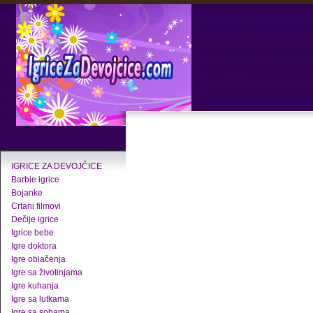
IGRICE ZA DEVOJČICE
Barbie igrice
Bojanke
Crtani filmovi
Dečije igrice
Igrice bebe
Igre doktora
Igre oblačenja
Igre sa životinjama
Igre kuhanja
Igre sa lutkama
Igre sa sobama