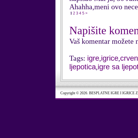
Ahahha,meni ovo nece ne
1
2
3
4
5
>
Napišite komen
Vaš komentar možete n
igre
igrice
crven
Tags:
,
,
ljepotica
igre sa ljep
,
Copyright © 2026. BESPLATNE IGRE I IGRICE 