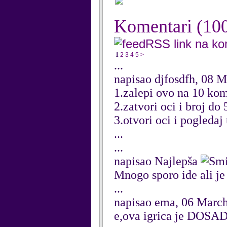
Komentari
(10
RSS link na k
1
2
3
4
5
>
...
napisao djfosdfh, 08 
1.zalepi ovo na 10 ko
2.zatvori oci i broj do 
3.otvori oci i pogledaj
...
...
napisao Najlepša
Mnogo sporo ide ali je
...
napisao ema, 06 Marc
e,ova igrica je DOS