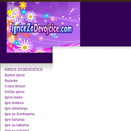
IGRICE ZA DEVOJČICE
Barbie igrice
Bojanke
Crtani filmovi
Dečije igrice
Igrice bebe
Igre doktora
Igre oblačenja
Igre sa životinjama
Igre kuhanja
Igre sa lutkama
Igre sa sobama