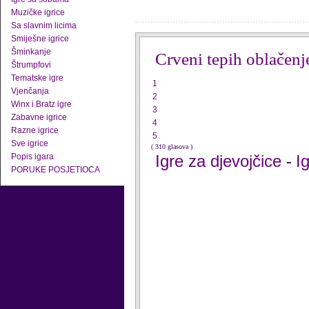
Muzičke igrice
Sa slavnim licima
Smiješne igrice
Šminkanje
Crveni tepih oblačenj
Štrumpfovi
Tematske igre
1
Vjenčanja
2
Winx i Bratz igre
3
Zabavne igrice
4
Razne igrice
5
Sve igrice
( 310 glasova )
Popis igara
Igre za djevojčice
I
-
PORUKE POSJETIOCA