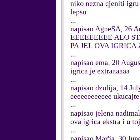
niko nezna cjeniti igru
lepsu
...
napisao AgneSA, 26 A
EEEEEEEEE ALO S
PA JEL OVA IGRICA 
...
napisao ema, 20 Augus
igrica je extraaaaaa
...
napisao dzulija, 14 Ju
eeeeeeeeeeee ukucajt
...
napisao jelena nadimak
ova igrica ekstra i u to
...
napisao Mar'ja, 30 Jun