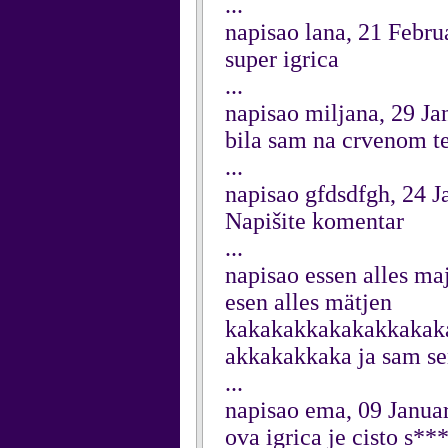
...
napisao lana, 21 Febru
super igrica
...
napisao miljana, 29 J
bila sam na crvenom t
...
napisao gfdsdfgh, 24 
Napišite komentar
...
napisao essen alles ma
esen alles mätjen
kakakakkakakakkaka
akkakakkaka ja sam sen
...
napisao ema, 09 Janua
ova igrica je cisto s*