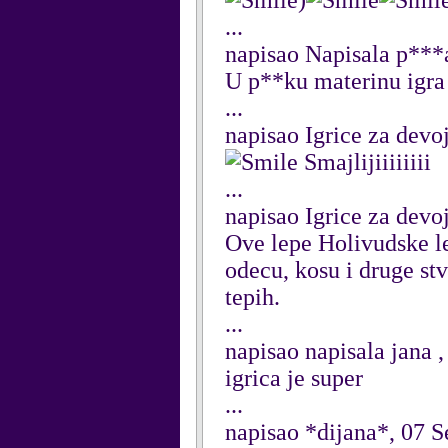
)
...
napisao Napisala p*
U p**ku materinu igra
...
napisao Igrice za dev
Smajlijiiiiiiii
...
napisao Igrice za dev
Ove lepe Holivudske le
odecu, kosu i druge stv
tepih.
...
napisao napisala jana 
igrica je super
...
napisao *dijana*, 07 