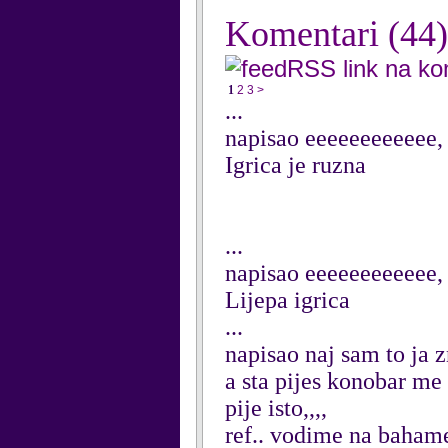
Komentari
(44)
RSS link na k
1
2
3
>
...
napisao eeeeeeeeeeee,
Igrica je ruzna
...
napisao eeeeeeeeeeee,
Lijepa igrica
...
napisao naj sam to ja 
a sta pijes konobar me
pije isto,,,,
ref.. vodime na bahame