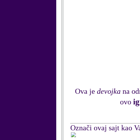
Ova je
devojka
na od
ig
ovo
Označi ovaj sajt kao Va