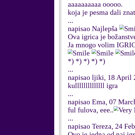
aaaaaaaaaa ooooo.
koja je pesma dali zna
...
napisao Najlepša
Ova igrica je božanstv
Ja mnogo volim IG
*) *) *) *) *)
...
napisao ljiki, 18 April
kullllllllllllll igra
...
napisao Ema, 07 Marc
ful fulova, eee..
...
napisao Tereza, 24 Fe
Ovo je jedna od naj igr