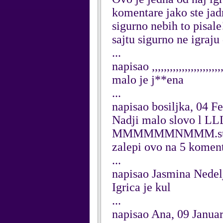
komentare jako ste jadn
sigurno nebih to pisal
sajtu sigurno ne igraju
...
napisao ,,,,,,,,,,,,,,,,,,,
malo je j**ena
...
napisao bosiljka, 04 F
Nadji malo slovo l LLL
MMMMMMNMMM.stavi lev
zalepi ovo na 5 komenta
...
napisao Jasmina Nedel
Igrica je kul
...
napisao Ana, 09 Janua