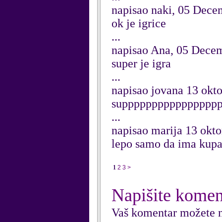
napisao naki, 05 Dece
ok je igrice
...
napisao Ana, 05 Dece
super je igra
...
napisao jovana 13 ok
suppppppppppppppppppp
...
napisao marija 13 okt
lepo samo da ima kupa
1
2
3
>
Napišite komen
Vaš komentar možete n