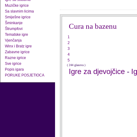
Muzičke igrice
Sa slavnim licima
Smiješne igrice
Šminkanje
Cura na bazenu
Štrumpfovi
Tematske igre
1
Vjenčanja
2
Winx i Bratz igre
3
Zabavne igrice
4
Razne igrice
5
Sve igrice
( 244 glasova )
Popis igara
Igre za djevojčice
I
-
PORUKE POSJETIOCA