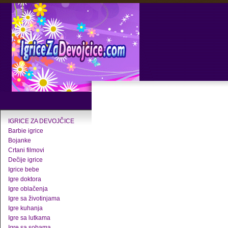
IGRICE ZA DEVOJČICE
Barbie igrice
Bojanke
Crtani filmovi
Dečije igrice
Igrice bebe
Igre doktora
Igre oblačenja
Igre sa životinjama
Igre kuhanja
Igre sa lutkama
Igre sa sobama