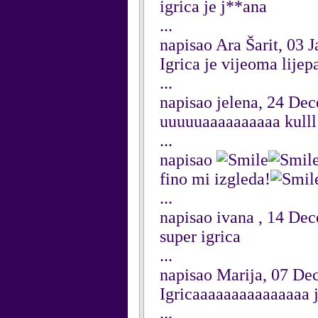
igrica je j**ana
...
napisao Ara Šarit, 03 
Igrica je vijeoma lijepa
...
napisao jelena, 24 De
uuuuuaaaaaaaaaa kulll
...
napisao
fino mi izgleda!
...
napisao ivana , 14 De
super igrica
...
napisao Marija, 07 D
Igricaaaaaaaaaaaaaaa je 
...