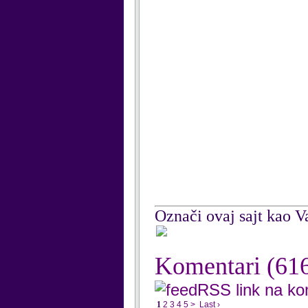
Označi ovaj sajt kao Va
Komentari
(61
RSS link na k
1
2
3
4
5
>
Last ›