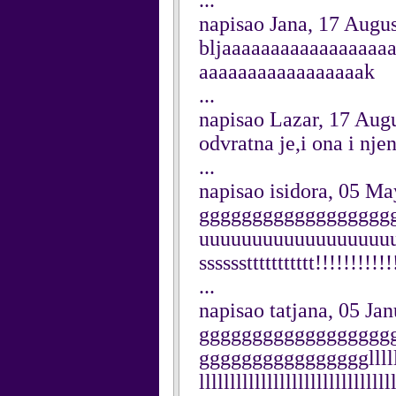
...
napisao Jana, 17 Augu
bljaaaaaaaaaaaaaaaaa
aaaaaaaaaaaaaaaaak
...
napisao Lazar, 17 Aug
odvratna je,i ona i nje
...
napisao isidora, 05 M
gggggggggggggggggggggggl
uuuuuuuuuuuuuuuuuu
ssssssttttttttttt!!!!!!!!!!!
...
napisao tatjana, 05 Ja
gggggggggggggggggg
ggggggggggggggggllllllllll
llllllllllllllllllllllll