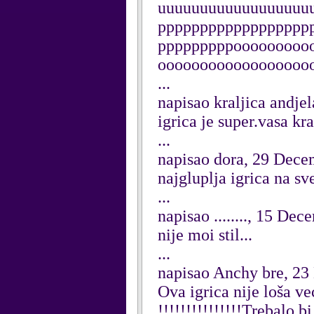
uuuuuuuuuuuuuuuuuu
pppppppppppppppppp
pppppppppooooooooo
oooooooooooooooooo
...
napisao kraljica andj
igrica je super.vasa kra
...
napisao dora, 29 Dec
najgluplja igrica na sv
...
napisao ........, 15 De
nije moi stil...
...
napisao Anchy bre, 2
Ova igrica nije loša već
!!!!!!!!!!!!!!!Trebalo b