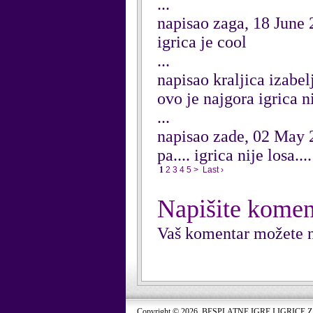
...
napisao zaga, 18 June
igrica je cool
...
napisao kraljica izabe
ovo je najgora igrica 
...
napisao zade, 02 May 
pa.... igrica nije losa....
1
2
3
4
5
>
Last ›
Napišite komen
Vaš komentar možete n
Copyright © 2026. BESPLATNE IGRE I IGRICE 