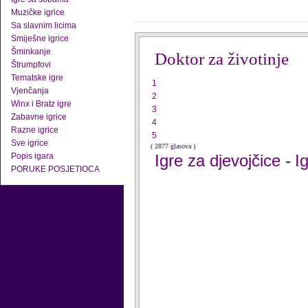
Muzičke igrice
Sa slavnim licima
Smiješne igrice
Šminkanje
Doktor za životinje
Štrumpfovi
Tematske igre
1
Vjenčanja
2
Winx i Bratz igre
3
Zabavne igrice
4
Razne igrice
5
Sve igrice
( 2877 glasova )
Popis igara
Igre za djevojčice
I
-
PORUKE POSJETIOCA