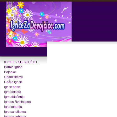
IGRICE ZA DEVOJČICE
Barbie igrice
Bojanke
Crtani filmovi
Dečije igrice
Igrice bebe
Igre doktora
Igre oblačenja
Igre sa životinjama
Igre kuhanja
Igre sa lutkama
Igre sa sobama