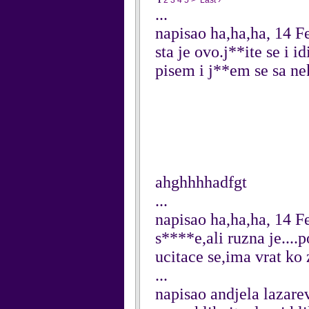
1
2
3
4
5
>
Last ›
...
napisao ha,ha,ha, 14 F
sta je ovo.j**ite se i 
pisem i j**em se sa ne
ahghhhhadfgt
...
napisao ha,ha,ha, 14 F
s****e,ali ruzna je....
ucitace se,ima vrat ko 
...
napisao andjela lazare