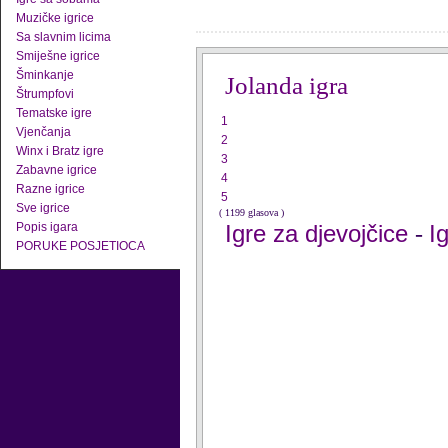
Muzičke igrice
Sa slavnim licima
Smiješne igrice
Šminkanje
Jolanda igra
Štrumpfovi
Tematske igre
1
Vjenčanja
2
Winx i Bratz igre
3
Zabavne igrice
4
Razne igrice
5
Sve igrice
( 1199 glasova )
Popis igara
Igre za djevojčice
I
-
PORUKE POSJETIOCA