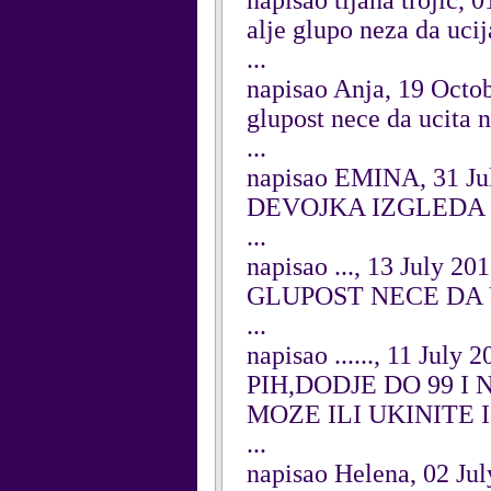
napisao tijana trojic,
alje glupo neza da uc
...
napisao Anja, 19 Octo
glupost nece da ucita 
...
napisao EMINA, 31 Ju
DEVOJKA IZGLEDA 
...
napisao ..., 13 July 20
GLUPOST NECE DA
...
napisao ......, 11 July 
PIH,DODJE DO 99 I
MOZE ILI UKINITE IGR
...
napisao Helena, 02 Ju