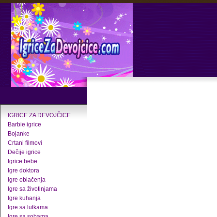
IGRICE ZA DEVOJČICE
Barbie igrice
Bojanke
Crtani filmovi
Dečije igrice
Igrice bebe
Igre doktora
Igre oblačenja
Igre sa životinjama
Igre kuhanja
Igre sa lutkama
Igre sa sobama