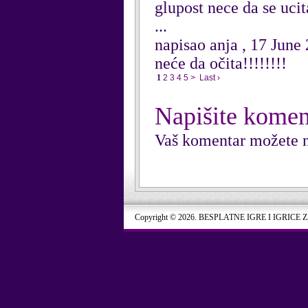
glupost nece da se ucit
...
napisao anja , 17 June
neće da očita!!!!!!!!
1
2
3
4
5
>
Last ›
Napišite komen
Vaš komentar možete n
Copyright © 2026. BESPLATNE IGRE I IGRICE 