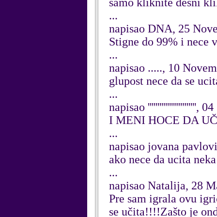
samo kliknite desni kli
...
napisao DNA, 25 Nov
Stigne do 99% i nece v
...
napisao ....., 10 Nove
glupost nece da se ucita
...
napisao '''''''''''''''''''''''
I MENI HOCE DA UČ
...
napisao jovana pavlov
ako nece da ucita neka 
...
napisao Natalija, 28 
Pre sam igrala ovu igri
se učita!!!!Zašto je on