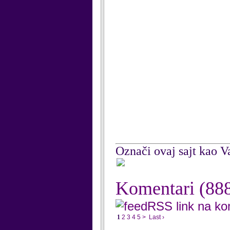
Označi ovaj sajt kao Va
Komentari
(88
RSS link na k
1
2
3
4
5
>
Last ›
...