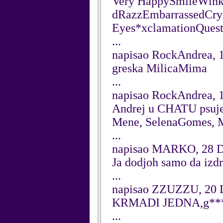
Very HappySmileWink
dRazzEmbarrassedCryi
Eyes*xclamationQues
...
napisao RockAndrea, 
greska MilicaMima
...
napisao RockAndrea, 
Andrej u CHATU psuj
Mene, SelenaGomes, Mi
...
napisao MARKO, 28 
Ja dodjoh samo da izd
...
napisao ZZUZZU, 20 
KRMADI JEDNA,g**
...