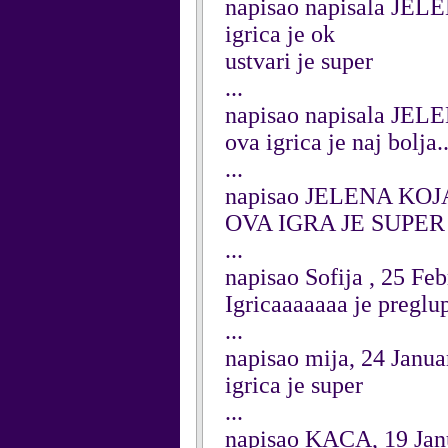
napisao napisala JEL
igrica je ok
ustvari je super
...
napisao napisala JEL
ova igrica je naj bolja..
...
napisao JELENA KOJA
OVA IGRA JE SUPER
...
napisao Sofija , 25 Fe
Igricaaaaaaa je preglupa
...
napisao mija, 24 Janu
igrica je super
...
napisao KACA, 19 Jan