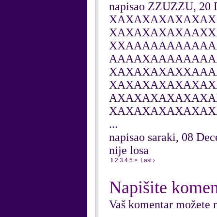
napisao ZZUZZU, 20 
XAXAXAXAXAXAX
XAXAXAXAXAAXX
XXAAAAAAAAAAA
AAAAXAAAAAAAA
XAXAXAXAXXAAA
XAXAXAXAXAXAX
AXAXAXAXAXAXA
XAXAXAXAXAXAX
...
napisao saraki, 08 De
nije losa
1
2
3
4
5
>
Last ›
Napišite komen
Vaš komentar možete n