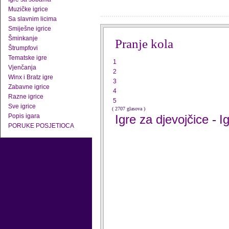
Muzičke igrice
Sa slavnim licima
Smiješne igrice
Šminkanje
Pranje kola
Štrumpfovi
Tematske igre
1
Vjenčanja
2
Winx i Bratz igre
3
Zabavne igrice
4
Razne igrice
5
Sve igrice
( 2707 glasova )
Popis igara
Igre za djevojčice
I
-
PORUKE POSJETIOCA