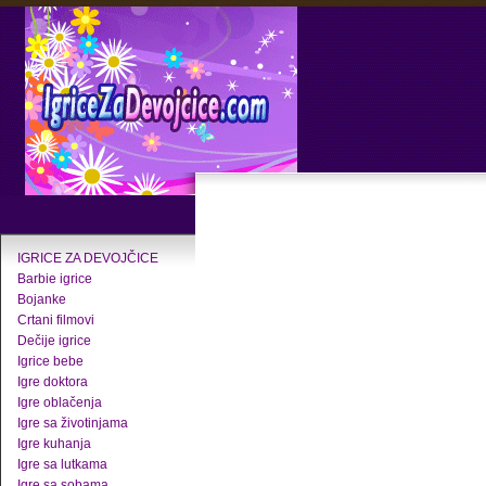
IGRICE ZA DEVOJČICE
Barbie igrice
Bojanke
Crtani filmovi
Dečije igrice
Igrice bebe
Igre doktora
Igre oblačenja
Igre sa životinjama
Igre kuhanja
Igre sa lutkama
Igre sa sobama