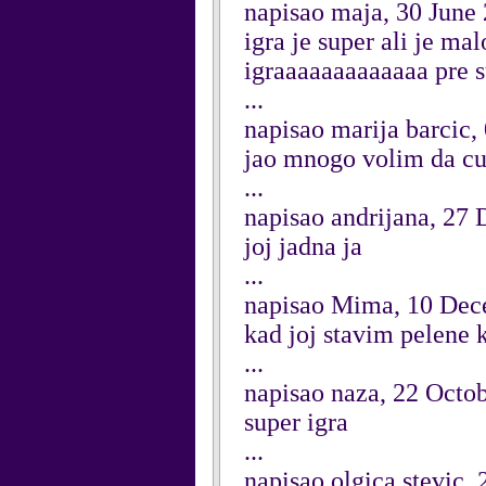
napisao maja, 30 June
igra je super ali je ma
igraaaaaaaaaaaaa pre supe
...
napisao marija barcic,
jao mnogo volim da c
...
napisao andrijana, 27
joj jadna ja
...
napisao Mima, 10 Dec
kad joj stavim pelene 
...
napisao naza, 22 Octo
super igra
...
napisao olgica stevic,