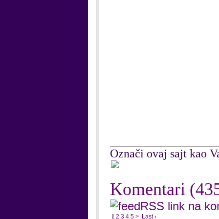
Označi ovaj sajt kao Va
Komentari
(43
RSS link na k
1
2
3
4
5
>
Last ›