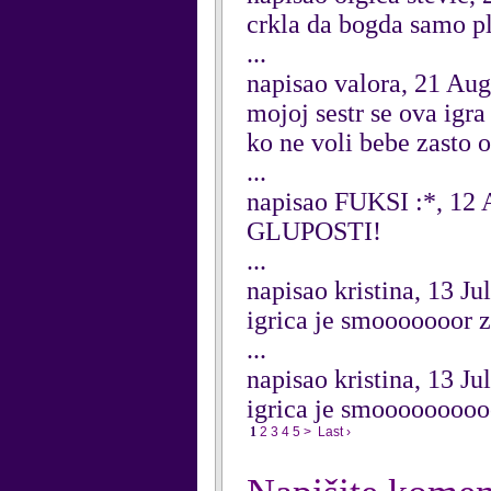
crkla da bogda samo p
...
napisao valora, 21 Au
mojoj sestr se ova igra 
ko ne voli bebe zasto 
...
napisao FUKSI :*, 12 
GLUPOSTI!
...
napisao kristina, 13 Ju
igrica je smooooooor z
...
napisao kristina, 13 Ju
igrica je smoooooooo
1
2
3
4
5
>
Last ›