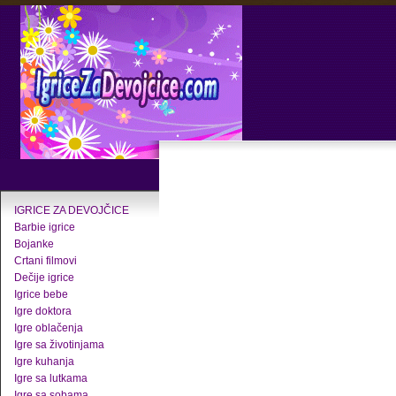
IGRICE ZA DEVOJČICE
Barbie igrice
Bojanke
Crtani filmovi
Dečije igrice
Igrice bebe
Igre doktora
Igre oblačenja
Igre sa životinjama
Igre kuhanja
Igre sa lutkama
Igre sa sobama