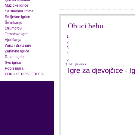
Muzičke igrice
Sa slavnim licima
Smiješne igrice
Šminkanje
Obuci bebu
Štrumpfovi
Tematske igre
1
Vjenčanja
2
Winx i Bratz igre
3
Zabavne igrice
4
Razne igrice
5
Sve igrice
( 3541 glasova )
Popis igara
Igre za djevojčice
I
-
PORUKE POSJETIOCA