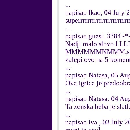
...
napisao lkao, 04 July 
superrrrrrrrrrrrrrrrrrr
...
napisao guest_3384 -*
Nadji malo slovo l LLL
MMMMMMNMMM.stavi lev
zalepi ovo na 5 komenta
...
napisao Natasa, 05 Au
Ova igrica je predoob
...
napisao Natasa, 04 Au
Ta zenska beba je slatk
...
napisao iva , 03 July 2