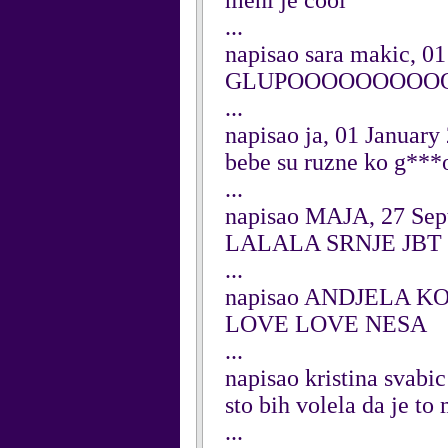
meni je cool
...
napisao sara makic, 0
GLUPOOOOOOOOO
...
napisao ja, 01 January
bebe su ruzne ko g***
...
napisao MAJA, 27 Sep
LALALA SRNJE JBT
...
napisao ANDJELA KO
LOVE LOVE NESA
...
napisao kristina svabi
sto bih volela da je to
...