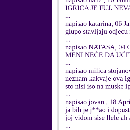
napisao hana , 10 Janu
IGRICA JE FUJ. NE
...
napisao katarina, 06 J
glupo stavljaju odjecu 
...
napisao NATASA, 04 O
MENI NEĆE DA UČI
...
napisao milica stojano
neznam kakvaje ova igr
sto nisi iso na muske i
...
napisao jovan , 18 Apr
ja bih je j**ao i dopu
joj vidom sise llele a
...