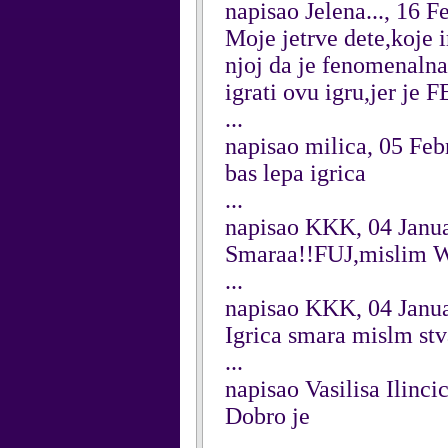
napisao Jelena..., 16 
Moje jetrve dete,koje 
njoj da je fenomenalna
igrati ovu igru,jer
...
napisao milica, 05 Fe
bas lepa igrica
...
napisao KKK, 04 Janu
Smaraa!!FUJ,mislim 
...
napisao KKK, 04 Janu
Igrica smara mislm st
...
napisao Vasilisa Ilinci
Dobro je
...