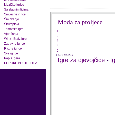
Muzičke igrice
Sa slavnim licima
Smiješne igrice
Šminkanje
Moda za proljece
Štrumpfovi
Tematske igre
1
Vjenčanja
2
Winx i Bratz igre
3
Zabavne igrice
4
Razne igrice
5
Sve igrice
( 2231 glasova )
Popis igara
Igre za djevojčice
I
-
PORUKE POSJETIOCA