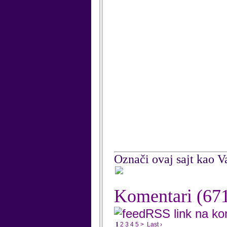
Označi ovaj sajt kao Va
Komentari
(67
RSS link na k
1
2
3
4
5
>
Last ›