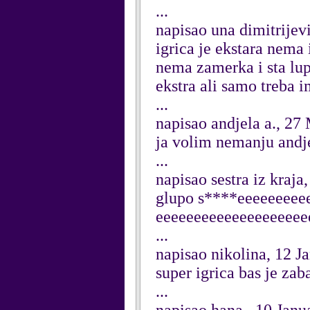
...
napisao una dimitrijev
igrica je ekstara nema
nema zamerka i sta lupe
ekstra ali samo treba i
...
napisao andjela a., 27
ja volim nemanju and
...
napisao sestra iz kraj
glupo s****eeeeeeeee
eeeeeeeeeeeeeeeeeeeee
...
napisao nikolina, 12 J
super igrica bas je za
...