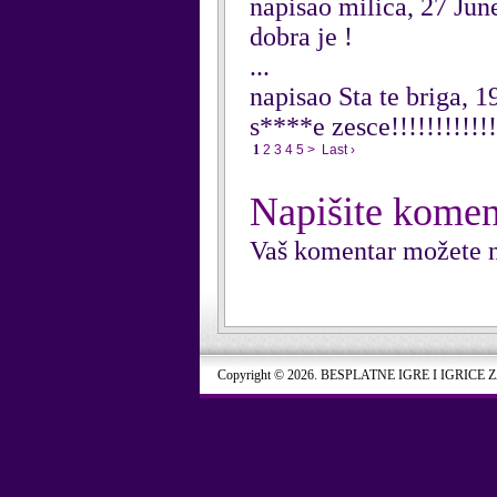
napisao milica, 27 Jun
dobra je !
...
napisao Sta te briga, 
s****e zesce!!!!!!!!!!!!
1
2
3
4
5
>
Last ›
Napišite komen
Vaš komentar možete n
Copyright © 2026. BESPLATNE IGRE I IGRICE 