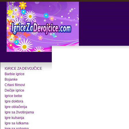
IGRICE ZA DEVOJČICE
Barbie igrice
Bojanke
Crtani filmovi
Dečije igrice
Igrice bebe
Igre doktora
Igre oblačenja
Igre sa životinjama
Igre kuhanja
Igre sa lutkama
Igre sa sobama