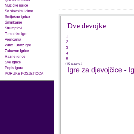
Muzičke igrice
Sa slavnim licima
Smiješne igrice
Šminkanje
Dve devojke
Štrumpfovi
Tematske igre
1
Vjenčanja
2
Winx i Bratz igre
3
Zabavne igrice
4
Razne igrice
5
Sve igrice
( 92 glasova )
Popis igara
Igre za djevojčice
I
-
PORUKE POSJETIOCA