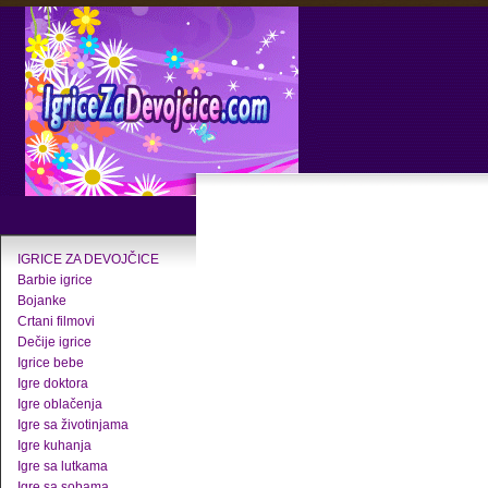
IGRICE ZA DEVOJČICE
Barbie igrice
Bojanke
Crtani filmovi
Dečije igrice
Igrice bebe
Igre doktora
Igre oblačenja
Igre sa životinjama
Igre kuhanja
Igre sa lutkama
Igre sa sobama