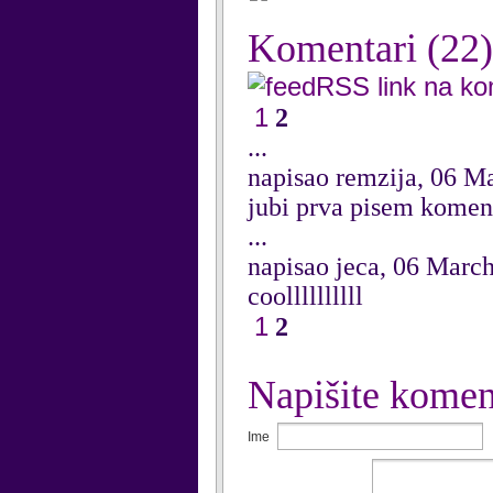
Komentari
(22)
RSS link na k
1
2
...
napisao remzija, 06 M
jubi prva pisem komen
...
napisao jeca, 06 Marc
coollllllllll
1
2
Napišite komen
Ime