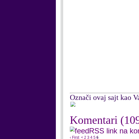
Označi ovaj sajt kao Va
Komentari
(10
RSS link na k
‹ First
<
2
3
4
5
6