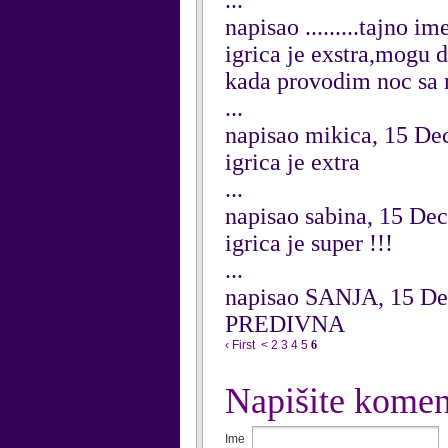
...
napisao .........tajno 
igrica je exstra,mogu 
kada provodim noc sa
...
napisao mikica, 15 D
igrica je extra
...
napisao sabina, 15 De
igrica je super !!!
...
napisao SANJA, 15 D
PREDIVNA
‹ First
<
2
3
4
5
6
Napišite komen
Ime