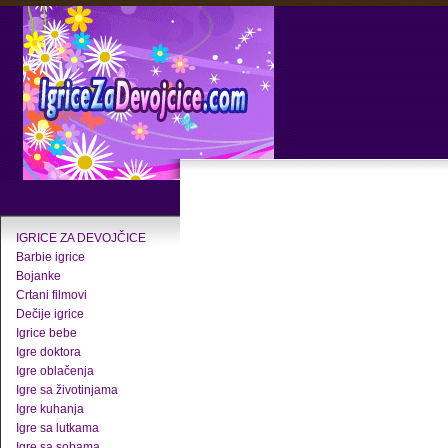
IGRICE ZA DEVOJČICE
Barbie igrice
Bojanke
Crtani filmovi
Dečije igrice
Igrice bebe
Igre doktora
Igre oblačenja
Igre sa životinjama
Igre kuhanja
Igre sa lutkama
Igre sa sobama