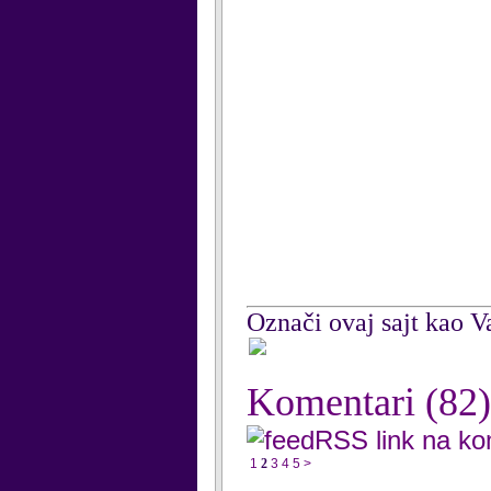
Označi ovaj sajt kao Va
Komentari
(82)
RSS link na k
1
2
3
4
5
>
...