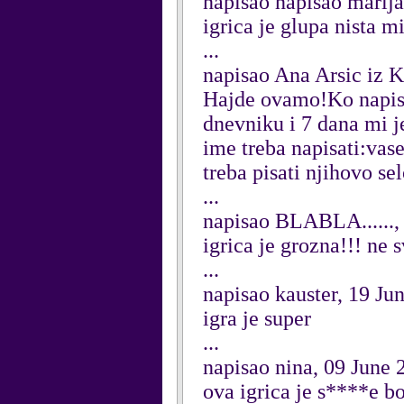
napisao napisao marija
igrica je glupa nista m
...
napisao Ana Arsic iz 
Hajde ovamo!Ko napise
dnevniku i 7 dana mi je
ime treba napisati:vas
treba pisati njihovo se
...
napisao BLABLA......,
igrica je grozna!!! ne s
...
napisao kauster, 19 Ju
igra je super
...
napisao nina, 09 June 
ova igrica je s****e bol