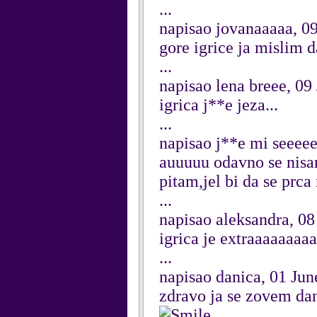
...
napisao jovanaaaaa, 0
gore igrice ja mislim d
...
napisao lena breee, 09
igrica j**e jeza...
...
napisao j**e mi seeeee
auuuuu odavno se nisam
pitam,jel bi da se prca 
...
napisao aleksandra, 08
igrica je extraaaaaaa
...
napisao danica, 01 Ju
zdravo ja se zovem dan