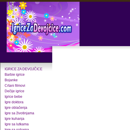
IGRICE ZA DEVOJČICE
Barbie igrice
Bojanke
Crtani filmovi
Dečije igrice
Igrice bebe
Igre doktora
Igre oblačenja
Igre sa životinjama
Igre kuhanja
Igre sa lutkama
Igre sa sobama