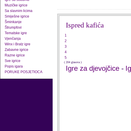
Muzičke igrice
Sa slavnim licima
Smiješne igrice
Šminkanje
Ispred kafića
Štrumpfovi
Tematske igre
1
Vjenčanja
2
Winx i Bratz igre
3
Zabavne igrice
4
Razne igrice
5
Sve igrice
( 204 glasova )
Popis igara
Igre za djevojčice
I
-
PORUKE POSJETIOCA