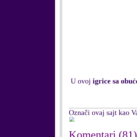
U ovoj
igrice sa obu
Označi ovaj sajt kao Va
Komentari
(81)