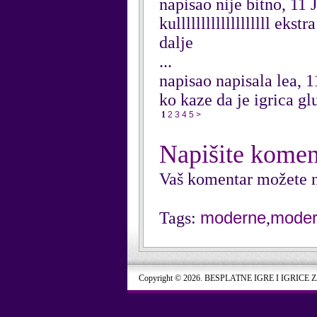
napisao nije bitno, 11
kulllllllllllllllllll ekstra igr
dalje
...
napisao napisala lea, 
ko kaze da je igrica g
1
2
3
4
5
>
Napišite komen
Vaš komentar možete n
moderne
mode
Tags:
,
Copyright © 2026. BESPLATNE IGRE I IGRICE 