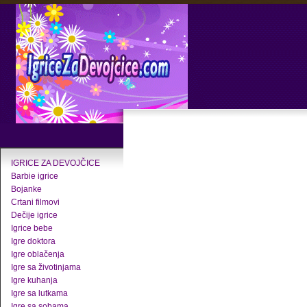
IGRICE ZA DEVOJČICE
Barbie igrice
Bojanke
Crtani filmovi
Dečije igrice
Igrice bebe
Igre doktora
Igre oblačenja
Igre sa životinjama
Igre kuhanja
Igre sa lutkama
Igre sa sobama