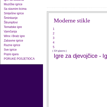
Muzičke igrice
Sa slavnim licima
Smiješne igrice
Šminkanje
Moderne stikle
Štrumpfovi
Tematske igre
1
Vjenčanja
2
Winx i Bratz igre
3
Zabavne igrice
4
Razne igrice
5
Sve igrice
( 324 glasova )
Popis igara
Igre za djevojčice
I
-
PORUKE POSJETIOCA