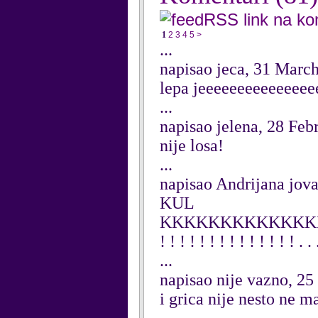
RSS link na k
1
2
3
4
5
>
...
napisao jeca, 31 Marc
lepa jeeeeeeeeeeeeeee
...
napisao jelena, 28 Feb
nije losa!
...
napisao Andrijana jov
KUL
KKKKKKKKKKKKK
! ! ! ! ! ! ! ! ! ! ! ! ! ! .
...
napisao nije vazno, 25
i grica nije nesto ne m