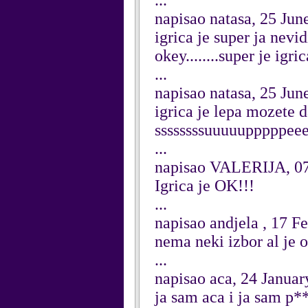
...
napisao natasa, 25 Jun
igrica je super ja nevi
okey........super je igri
...
napisao natasa, 25 Jun
igrica je lepa mozete d
ssssssssuuuuupppppeeeeee
...
napisao VALERIJA, 07
Igrica je OK!!!
...
napisao andjela , 17 F
nema neki izbor al je o
...
napisao aca, 24 Janua
ja sam aca i ja sam p*