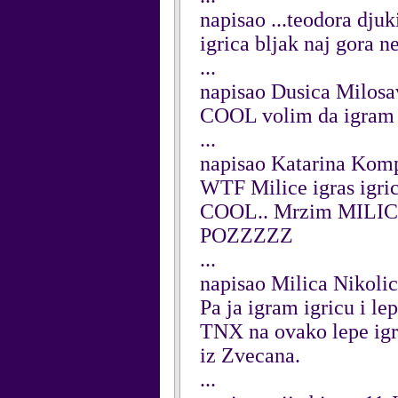
napisao ...teodora djuk
igrica bljak naj gora 
...
napisao Dusica Milosav
COOL volim da igra
...
napisao Katarina Komp
WTF Milice igras igrice
COOL.. Mrzim MILIC
POZZZZZ
...
napisao Milica Nikolic
Pa ja igram igricu i le
TNX na ovako lepe igre
iz Zvecana.
...