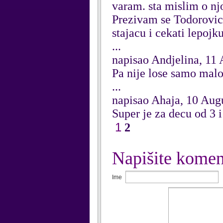
varam. sta mislim o n
Prezivam se Todorovic
stajacu i cekati lepojk
...
napisao Andjelina, 11
Pa nije lose samo mal
...
napisao Ahaja, 10 Aug
Super je za decu od 3 
1
2
Napišite komen
Ime