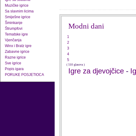
Muzičke igrice
Sa slavnim licima
Smiješne igrice
Šminkanje
Modni dani
Štrumpfovi
Tematske igre
1
Vjenčanja
2
Winx i Bratz igre
3
Zabavne igrice
4
Razne igrice
5
Sve igrice
( 510 glasova )
Popis igara
Igre za djevojčice
I
-
PORUKE POSJETIOCA