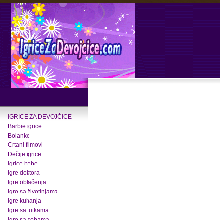
IGRICE ZA DEVOJČICE
Barbie igrice
Bojanke
Crtani filmovi
Dečije igrice
Igrice bebe
Igre doktora
Igre oblačenja
Igre sa životinjama
Igre kuhanja
Igre sa lutkama
Igre sa sobama