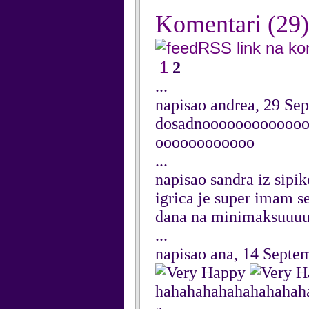
Komentari
(29)
RSS link na k
1
2
...
napisao andrea, 29 Se
dosadnoooooooooooo
oooooooooooo
...
napisao sandra iz sipi
igrica je super imam 
dana na minimaksuuu
...
napisao ana, 14 Septe
hahahahahahahahahah