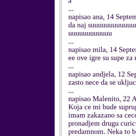
a
...
napisao ana, 14 Septe
da naj suuuuuuuuuuu
uuuuuuuuuuuu
...
napisao mila, 14 Sept
ee ove igre su supe za 
...
napisao andjela, 12 S
zasto nece da se ukljuc
...
napisao Malenito, 22 
Koja ce mi bude supru
imam zakazano sa ceco
pronadjem drugu curicu
predamnom. Neka to bu