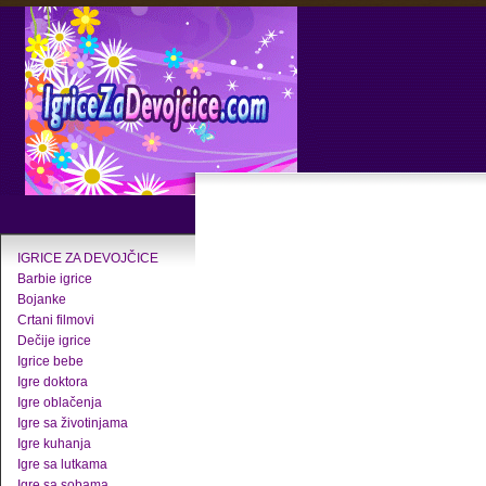
IGRICE ZA DEVOJČICE
Barbie igrice
Bojanke
Crtani filmovi
Dečije igrice
Igrice bebe
Igre doktora
Igre oblačenja
Igre sa životinjama
Igre kuhanja
Igre sa lutkama
Igre sa sobama