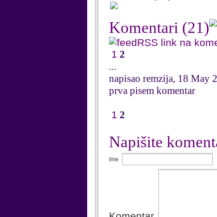
Komentari
(21)
RSS link na kom
1
2
...
napisao remzija, 18 May 
prva pisem komentar
1
2
Napišite koment
Ime
Komentar