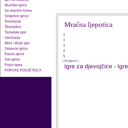
Muzičke igrice
Sa slavnim licima
Smiješne igrice
Šminkanje
Mračna ljepotica
Štrumpfovi
Tematske igre
1
Vjenčanja
2
Winx i Bratz igre
3
Zabavne igrice
4
Razne igrice
5
Sve igrice
( 44 glasova )
Popis igara
Igre za djevojčice
-
Igr
PORUKE POSJETIOCA