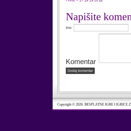
‹ First
<
17
18
19
20
21
Napišite komen
Ime
Komentar
Dodaj komentar
Copyright © 2026. BESPLATNE IGRE I IGRICE 