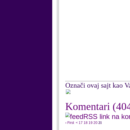
Označi ovaj sajt kao Va
Komentari
(40
RSS link na k
‹ First
<
17
18
19
20
21
...