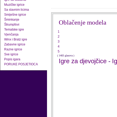
Muzičke igrice
Sa slavnim licima
Smiješne igrice
Šminkanje
Oblačenje modela
Štrumpfovi
Tematske igre
1
Vjenčanja
2
Winx i Bratz igre
3
Zabavne igrice
4
Razne igrice
5
Sve igrice
( 1483 glasova )
Popis igara
Igre za djevojčice
I
-
PORUKE POSJETIOCA