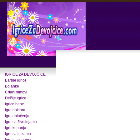
IGRICE ZA DEVOJČICE
Barbie igrice
Bojanke
Crtani filmovi
Dečije igrice
Igrice bebe
Igre doktora
Igre oblačenja
Igre sa životinjama
Igre kuhanja
Igre sa lutkama
Igre sa sobama