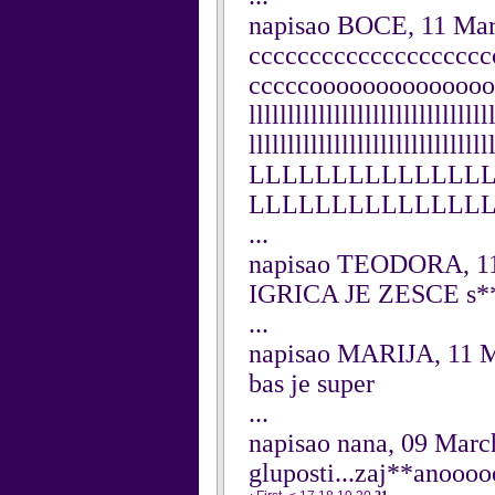
napisao BOCE, 11 Ma
cccccccccccccccccccc
cccccooooooooooooooo
lllllllllllllllllllllllllllllll
lllllllllllllllllllllllllll
LLLLLLLLLLLLLL
LLLLLLLLLLLLLLL
...
napisao TEODORA, 11
IGRICA JE ZESCE s****e...
...
napisao MARIJA, 11 
bas je super
...
napisao nana, 09 Marc
gluposti...zaj**anooo