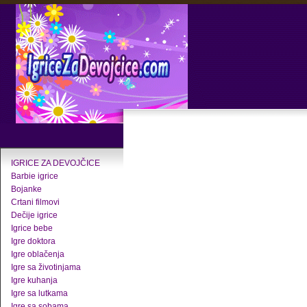
IGRICE ZA DEVOJČICE
Barbie igrice
Bojanke
Crtani filmovi
Dečije igrice
Igrice bebe
Igre doktora
Igre oblačenja
Igre sa životinjama
Igre kuhanja
Igre sa lutkama
Igre sa sobama