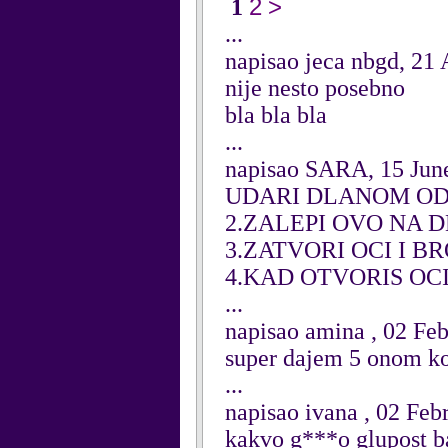
2
>
1
...
napisao jeca nbgd, 21 
nije nesto posebno
bla bla bla
...
napisao SARA, 15 Jun
UDARI DLANOM OD
2.ZALEPI OVO NA
3.ZATVORI OCI I BR
4.KAD OTVORIS OC
...
napisao amina , 02 Fe
super dajem 5 onom ko
...
napisao ivana , 02 Feb
kakvo g***o glupost 