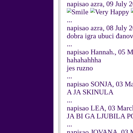
napisao azra, 09 July 
...
napisao azra, 08 July 
dobra igra ubuci đanov
...
napisao Hannah., 05 
hahahahhha
jes ruzno
...
napisao SONJA, 03 Ma
A JA SKINULA
...
napisao LEA, 03 Marc
JA BI GA LJUBILA 
...
napisao JOVANA, 03 