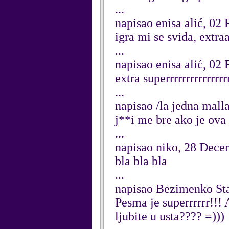
...
napisao enisa alić, 02
igra mi se sviđa, extr
...
napisao enisa alić, 02
extra superrrrrrrrrrrrrrrr
...
napisao /la jedna mall
j**i me bre ako je ova 
...
napisao niko, 28 Dece
bla bla bla
...
napisao Bezimenko St
Pesma je superrrrrr!!! A
ljubite u usta???? =)))