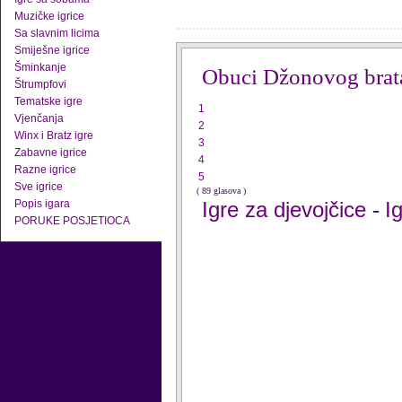
Muzičke igrice
Sa slavnim licima
Smiješne igrice
Šminkanje
Obuci Džonovog brat
Štrumpfovi
Tematske igre
1
Vjenčanja
2
Winx i Bratz igre
3
Zabavne igrice
4
Razne igrice
5
Sve igrice
( 89 glasova )
Popis igara
Igre za djevojčice
I
-
PORUKE POSJETIOCA