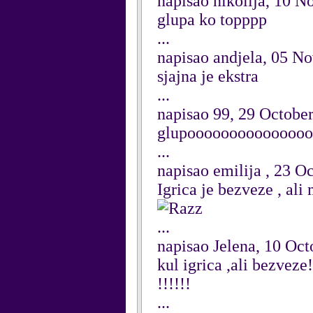
napisao nikolija, 10 
glupa ko topppp
...
napisao andjela, 05 N
sjajna je ekstra
...
napisao 99, 29 Octobe
glupoooooooooooooo
...
napisao emilija , 23 O
Igrica je bezveze , ali
...
napisao Jelena, 10 Oc
kul igrica ,ali bezveze!!!
!!!!!!
...