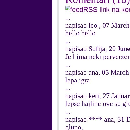
RSS link na k
...
napisao leo , 07 Marc
hello hello
...
napisao Sofija, 20 Jun
Je l ima neki perverze
...
napisao ana, 05 March
lepa igra
...
napisao keti, 27 Janua
lepse hajline ove su gl
...
napisao **** ana, 31
glupo,