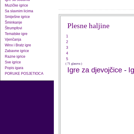
Muzičke igrice
Sa slavnim licima
Smiješne igrice
Šminkanje
Plesne haljine
Štrumpfovi
Tematske igre
1
Vjenčanja
2
Winx i Bratz igre
3
Zabavne igrice
4
Razne igrice
5
Sve igrice
( 71 glasova )
Popis igara
Igre za djevojčice
I
-
PORUKE POSJETIOCA