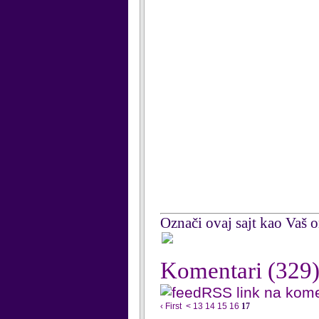
Označi ovaj sajt kao Vaš om
Komentari
(329
RSS link na kom
‹ First
<
13
14
15
16
17