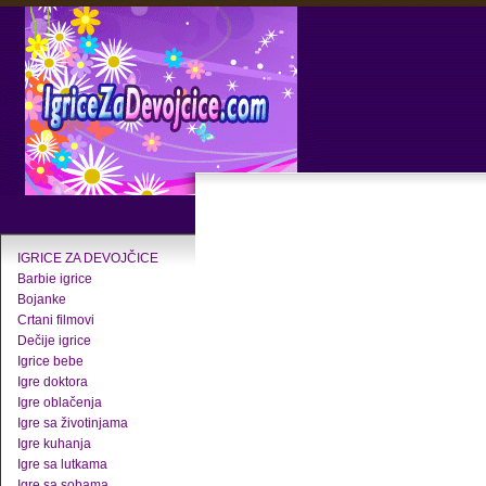
IGRICE ZA DEVOJČICE
Barbie igrice
Bojanke
Crtani filmovi
Dečije igrice
Igrice bebe
Igre doktora
Igre oblačenja
Igre sa životinjama
Igre kuhanja
Igre sa lutkama
Igre sa sobama