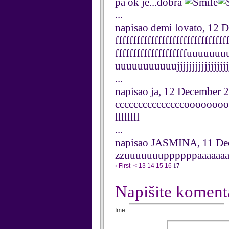
pa ok je...dobra
...
napisao demi lovato, 12 
fffffffffffffffffffffffffffffff
ffffffffffffffffffffuuu
uuuuuuuuuuujjjjjjjjjjjjjjjjjjjj
...
napisao ja, 12 December 
cccccccccccccccooooooooo
llllllll
...
napisao JASMINA, 11 De
zzuuuuuuuppppppaaaaaa
‹ First
<
13
14
15
16
17
Napišite koment
Ime