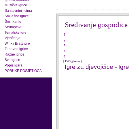
Muzičke igrice
Sa slavnim licima
Smiješne igrice
Šminkanje
Sređivanje gospođice
Štrumpfovi
Tematske igre
1
Vjenčanja
2
Winx i Bratz igre
3
Zabavne igrice
4
Razne igrice
5
Sve igrice
( 1523 glasova )
Popis igara
Igre za djevojčice
-
Igr
PORUKE POSJETIOCA