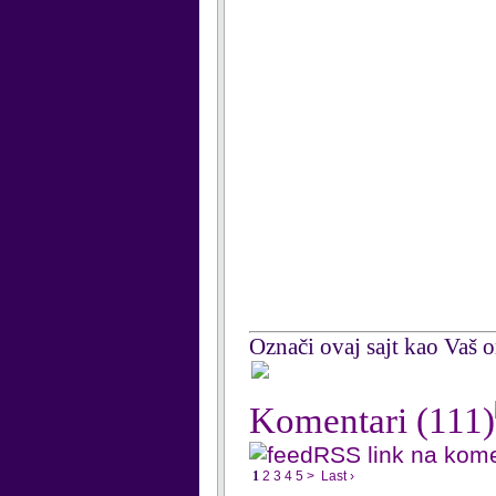
Označi ovaj sajt kao Vaš om
Komentari
(111)
RSS link na kom
1
2
3
4
5
>
Last ›