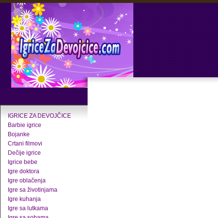
IGRICE ZA DEVOJČICE
Barbie igrice
Bojanke
Crtani filmovi
Dečije igrice
Igrice bebe
Igre doktora
Igre oblačenja
Igre sa životinjama
Igre kuhanja
Igre sa lutkama
Igre sa sobama