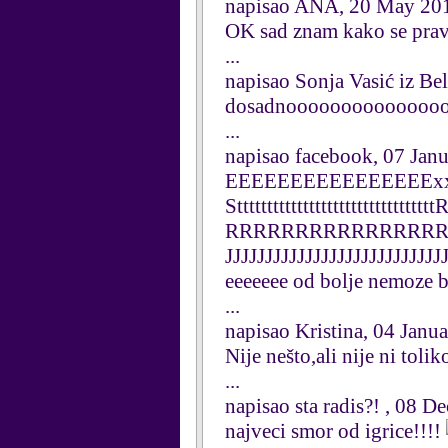
napisao ANA, 20 May 20
OK sad znam kako se prav
...
napisao Sonja Vasić iz Be
dosadnooooooooooooooooooo
...
napisao facebook, 07 Jan
EEEEEEEEEEEEEEEExx
Sttttttttttttttttttttttt
RRRRRRRRRRRRRRRRRRaa
JJJJJJJJJJJJJJJJJJJJJJJJJJ
eeeeeee od bolje nemoze b
...
napisao Kristina, 04 Janu
Nije nešto,ali nije ni toliko
...
napisao sta radis?! , 08 
najveci smor od igrice!!!!