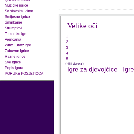
Muzičke igrice
Sa slavnim licima
Smiješne igrice
Šminkanje
Velike oči
Štrumpfovi
Tematske igre
1
Vjenčanja
2
Winx i Bratz igre
3
Zabavne igrice
4
Razne igrice
5
Sve igrice
( 438 glasova )
Popis igara
Igre za djevojčice
-
Igr
PORUKE POSJETIOCA