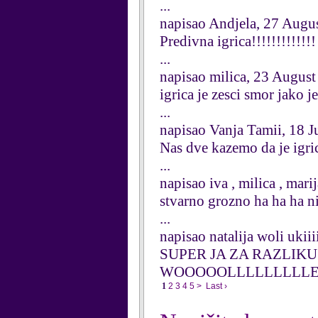
...
napisao Andjela, 27 Augu
Predivna igrica!!!!!!!!!!!!!
...
napisao milica, 23 Augus
igrica je zesci smor jako j
...
napisao Vanja Tamii, 18 J
Nas dve kazemo da je igri
...
napisao iva , milica , mari
stvarno grozno ha ha ha ni
...
napisao natalija woli ukiii
SUPER JA ZA RAZLIKU
WOOOOOLLLLLLLLLEEEEE
1
2
3
4
5
>
Last ›