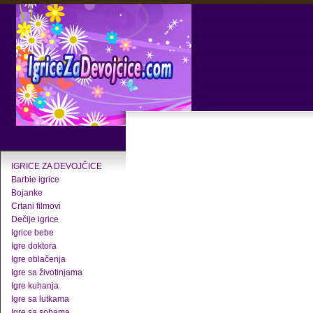
IGRICE ZA DEVOJČICE
Barbie igrice
Bojanke
Crtani filmovi
Dečije igrice
Igrice bebe
Igre doktora
Igre oblačenja
Igre sa životinjama
Igre kuhanja
Igre sa lutkama
Igre sa sobama