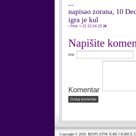
...
napisao zorana, 10 D
igra je kul
‹ First
<
22
23
24
25
26
Napišite komen
Ime
Komentar
Dodaj komentar
Copyright © 2026. BESPLATNE IGRE I IGRICE 