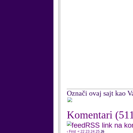
Označi ovaj sajt kao Va
Komentari
(51
RSS link na k
‹ First
<
22
23
24
25
26