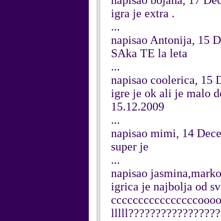
napisao bojana, 17 D
igra je extra .
...
napisao Antonija, 15 
SAka TE la leta
...
napisao coolerica, 15
igre je ok ali je malo d
15.12.2009
...
napisao mimi, 14 Dec
super je
...
napisao jasmina,marko
igrica je najbolja od svih
ccccccccccccccccoooooo
lllll???????????????