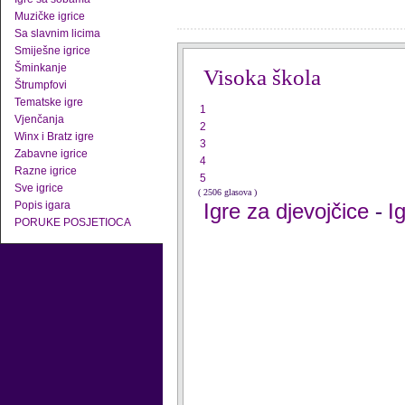
Muzičke igrice
Sa slavnim licima
Smiješne igrice
Šminkanje
Visoka škola
Štrumpfovi
Tematske igre
1
Vjenčanja
2
Winx i Bratz igre
3
Zabavne igrice
4
Razne igrice
5
Sve igrice
( 2506 glasova )
Popis igara
Igre za djevojčice
I
-
PORUKE POSJETIOCA