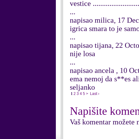
vestice ....................
...
napisao milica, 17 De
igrica smara to je samo
...
napisao tijana, 22 Oct
nije losa
...
napisao ancela , 10 Oc
ema nemoj da s**es al
seljanko
1
2
3
4
5
>
Last ›
Napišite komen
Vaš komentar možete n