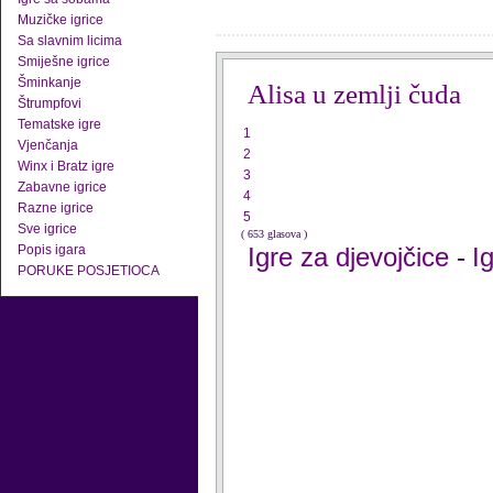
Muzičke igrice
Sa slavnim licima
Smiješne igrice
Šminkanje
Alisa u zemlji čuda
Štrumpfovi
Tematske igre
1
Vjenčanja
2
Winx i Bratz igre
3
Zabavne igrice
4
Razne igrice
5
Sve igrice
( 653 glasova )
Popis igara
Igre za djevojčice
I
-
PORUKE POSJETIOCA