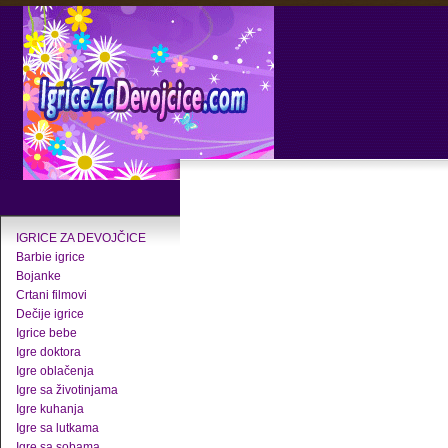
IGRICE ZA DEVOJČICE
Barbie igrice
Bojanke
Crtani filmovi
Dečije igrice
Igrice bebe
Igre doktora
Igre oblačenja
Igre sa životinjama
Igre kuhanja
Igre sa lutkama
Igre sa sobama