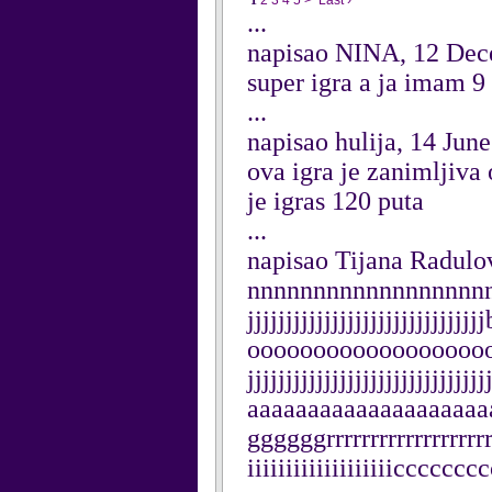
1
2
3
4
5
>
Last ›
...
napisao NINA, 12 De
super igra a ja imam 
...
napisao hulija, 14 Jun
ova igra je zanimljiva
je igras 120 puta
...
napisao Tijana Radulo
nnnnnnnnnnnnnnnnnnnn
jjjjjjjjjjjjjjjjjjjjjjjj
ooooooooooooooooooooooo
jjjjjjjjjjjjjjjjjjjjjjjjjj
aaaaaaaaaaaaaaaaaaaaaaa
ggggggrrrrrrrrrrrrrrrrrrrrr
iiiiiiiiiiiiiiiiiiicccc