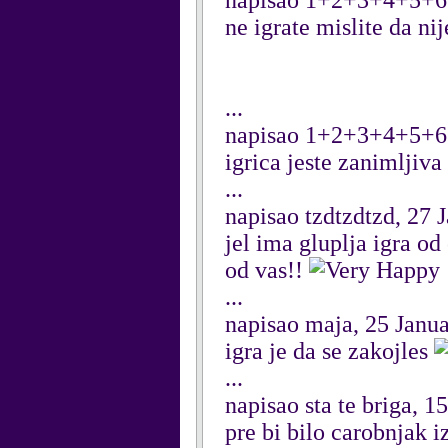
napisao 1+2+3+4+5+6
ne igrate mislite da ni
...
napisao 1+2+3+4+5+6
igrica jeste zanimljiva ,
...
napisao tzdtzdtzd, 27 
jel ima gluplja igra od
od vas!!
...
napisao maja, 25 Janu
igra je da se zakojles
...
napisao sta te briga, 1
pre bi bilo carobnjak i