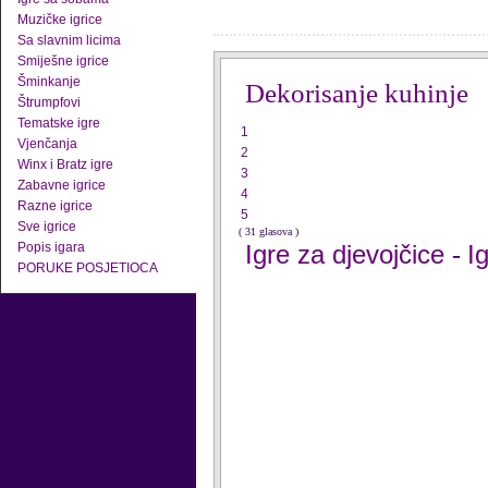
Muzičke igrice
Sa slavnim licima
Smiješne igrice
Šminkanje
Dekorisanje kuhinje
Štrumpfovi
Tematske igre
1
Vjenčanja
2
Winx i Bratz igre
3
Zabavne igrice
4
Razne igrice
5
Sve igrice
( 31 glasova )
Popis igara
Igre za djevojčice
I
-
PORUKE POSJETIOCA