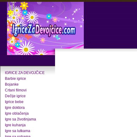
IGRICE ZA DEVOJČICE
Barbie igrice
Bojanke
Crtani filmovi
Dečije igrice
Igrice bebe
Igre doktora
Igre oblačenja
Igre sa životinjama
Igre kuhanja
Igre sa lutkama
Igre sa sobama