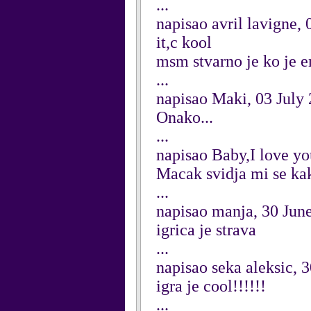
...
napisao avril lavigne, 
it,c kool
msm stvarno je ko je e
...
napisao Maki, 03 July
Onako...
...
napisao Baby,I love yo
Macak svidja mi se ka
...
napisao manja, 30 Jun
igrica je strava
...
napisao seka aleksic, 
igra je cool!!!!!!
...