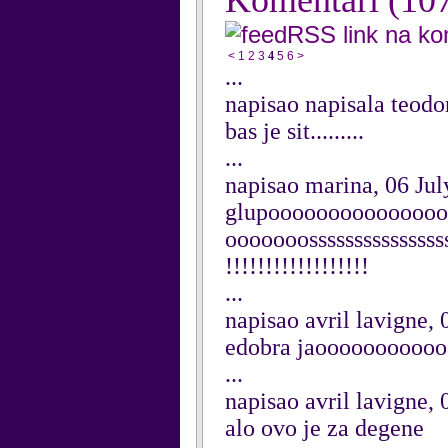
Komentari
(10
RSS link na k
<
1
2
3
4
5
6
>
...
napisao napisala teodo
bas je sit.........
...
napisao marina, 06 Ju
glupoooooooooooooo
ooooooossssssssssssssssst
!!!!!!!!!!!!!!!!!!
...
napisao avril lavigne, 
edobra jaooooooooooo
...
napisao avril lavigne, 
alo ovo je za degene