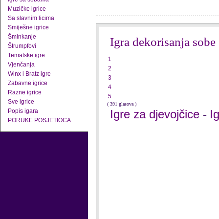
Muzičke igrice
Sa slavnim licima
Smiješne igrice
Šminkanje
Igra dekorisanja sobe
Štrumpfovi
Tematske igre
1
Vjenčanja
2
Winx i Bratz igre
3
Zabavne igrice
4
Razne igrice
5
Sve igrice
( 391 glasova )
Popis igara
Igre za djevojčice
I
-
PORUKE POSJETIOCA