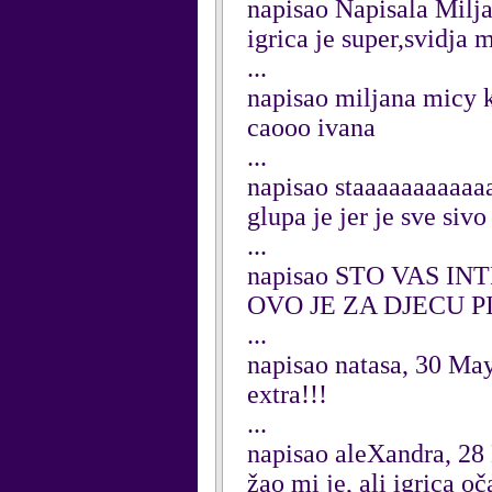
napisao Napisala Milj
igrica je super,svidja m
...
napisao miljana micy 
caooo ivana
...
napisao staaaaaaaaaaa
glupa je jer je sve siv
...
napisao STO VAS INT
OVO JE ZA DJECU PIII
...
napisao natasa, 30 Ma
extra!!!
...
napisao aleXandra, 2
žao mi je, ali igrica oč