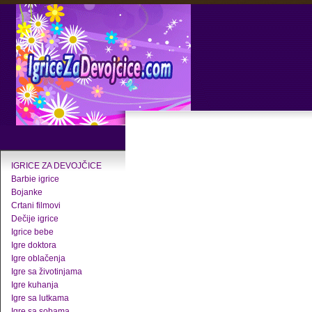
IGRICE ZA DEVOJČICE
Barbie igrice
Bojanke
Crtani filmovi
Dečije igrice
Igrice bebe
Igre doktora
Igre oblačenja
Igre sa životinjama
Igre kuhanja
Igre sa lutkama
Igre sa sobama