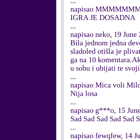
...
napisao MMMMMMMM
IGRA JE DOSADNA
...
napisao neko, 19 June
Bila jednom jedna devoj
sladoled otišla je pliv
ga na 10 komentara.Ako
u sobu i ubijati te svoj
...
napisao Mica voli Mil
Nija losa
...
napisao g***o, 15 Jun
Sad Sad Sad Sad Sad 
...
napisao fewqfew, 14 J