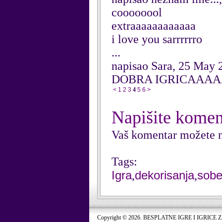
coooooool
extraaaaaaaaaaaa
i love you sarrrrrro
...
napisao Sara, 25 May 
DOBRA IGRICAAA
<
1
2
3
4
5
6
>
Napišite komen
Vaš komentar možete n
Tags:
Igra
dekorisanja
sob
,
,
Copyright © 2026. BESPLATNE IGRE I IGRICE 