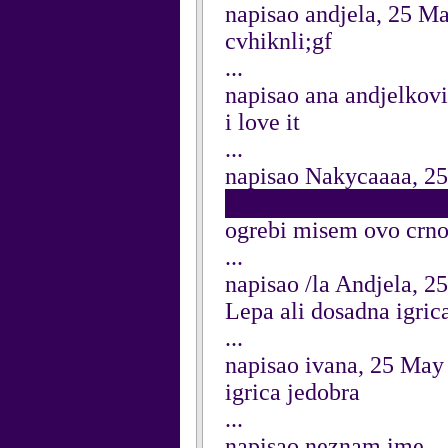
napisao andjela, 25 M
cvhiknli;gf
...
napisao ana andjelkovi
i love it
...
napisao Nakycaaaa, 2
██████████████████ 
ogrebi misem ovo cr
...
napisao /la Andjela, 
Lepa ali dosadna igric
...
napisao ivana, 25 May
igrica jedobra
...
napisao neznam ime...