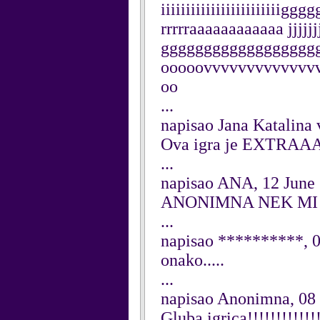
iiiiiiiiiiiiiiiiiiiiiiii
rrrrraaaaaaaaaaaa jjjjjj
gggggggggggggggggg
ooooovvvvvvvvvvvvv
oo
...
napisao Jana Katalina 
Ova igra je EXTRAAA
...
napisao ANA, 12 June
ANONIMNA NEK MI 
...
napisao **********, 
onako.....
...
napisao Anonimna, 08
Gluba igrica!!!!!!!!!!!!!!