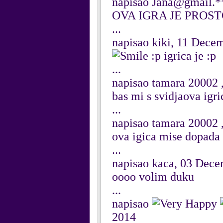
napisao Jana@gmail.*
OVA IGRA JE PROSTO
...
napisao kiki, 11 Dece
:p igrica je :p
...
napisao tamara 20002
bas mi s svidjaova igri
...
napisao tamara 20002
ova igica mise dopada
...
napisao kaca, 03 Dec
oooo volim duku
...
napisao
2014