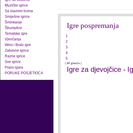
Muzičke igrice
Sa slavnim licima
Smiješne igrice
Šminkanje
Igre pospremanja
Štrumpfovi
Tematske igre
1
Vjenčanja
2
Winx i Bratz igre
3
Zabavne igrice
4
Razne igrice
5
Sve igrice
( 88 glasova )
Popis igara
Igre za djevojčice
I
-
PORUKE POSJETIOCA