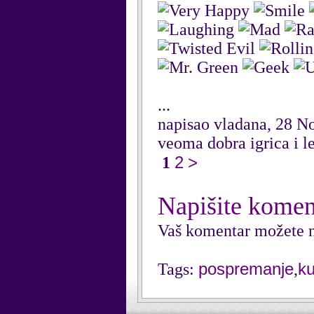
...
napisao vladana, 28 
veoma dobra igrica i l
2
>
1
Napišite komen
Vaš komentar možete n
pospremanje
k
Tags:
,