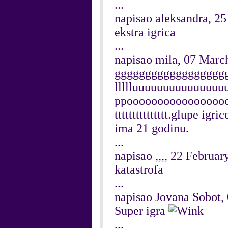
...
napisao aleksandra, 2
ekstra igrica
...
napisao mila, 07 Marc
gggggggggggggggggggggg
llllluuuuuuuuuuuuuu
ppooooooooooooooooooss
ttttttttttttttt.glupe i
ima 21 godinu.
...
napisao ,,,, 22 Februar
katastrofa
...
napisao Jovana Sobot,
Super igra
...