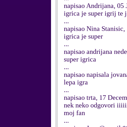
napisao Andrijana, 05
igrica je super igrij te j
...
napisao Nina Stanisic
igrica je super
...
napisao andrijana ned
super igrica
...
napisao napisala jova
lepa igra
...
napisao trta, 17 Dece
nek neko odgovori iiiii
moj fan
...