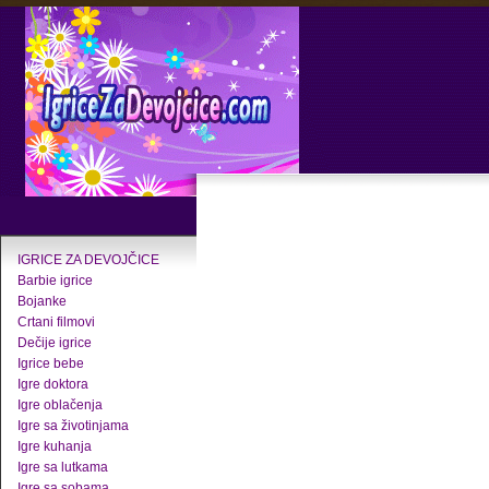
IGRICE ZA DEVOJČICE
Barbie igrice
Bojanke
Crtani filmovi
Dečije igrice
Igrice bebe
Igre doktora
Igre oblačenja
Igre sa životinjama
Igre kuhanja
Igre sa lutkama
Igre sa sobama