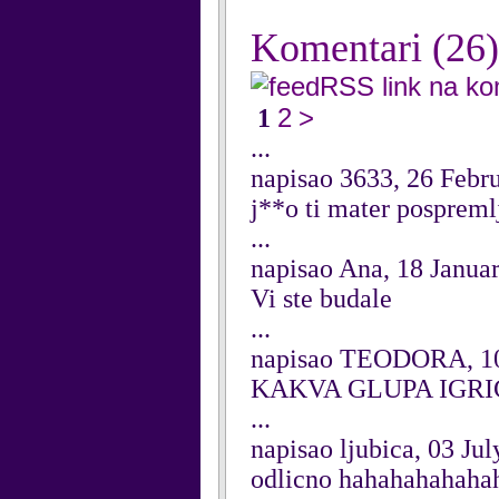
Komentari
(26)
RSS link na k
2
>
1
...
napisao 3633, 26 Febr
j**o ti mater pospreml
...
napisao Ana, 18 Janua
Vi ste budale
...
napisao TEODORA, 1
KAKVA GLUPA IGR
...
napisao ljubica, 03 Ju
odlicno hahahahahahah