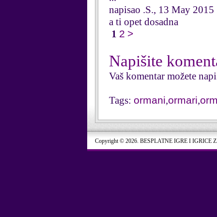
napisao .S., 13 May 2015
a ti opet dosadna
1
2
>
Napišite koment
Vaš komentar možete napi
Tags:
ormani
,
ormari
,
or
Copyright © 2026. BESPLATNE IGRE I IGRICE 