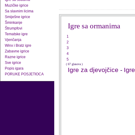
Muzičke igrice
Sa slavnim licima
Smiješne igrice
Šminkanje
Igre sa ormanima
Štrumpfovi
Tematske igre
1
Vjenčanja
2
Winx i Bratz igre
3
Zabavne igrice
4
Razne igrice
5
Sve igrice
( 67 glasova )
Popis igara
Igre za djevojčice
-
Igr
PORUKE POSJETIOCA