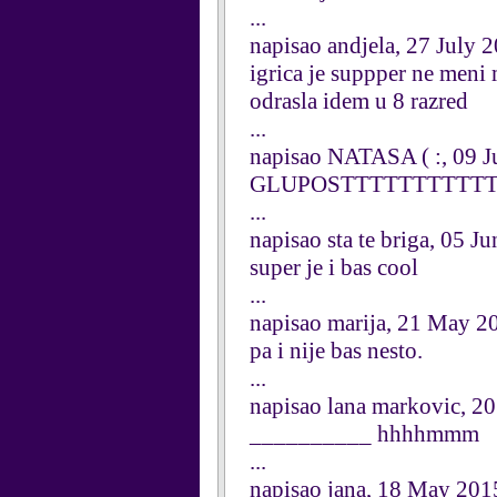
...
napisao andjela, 27 July 
igrica je suppper ne meni 
odrasla idem u 8 razred
...
napisao NATASA ( :, 09 
GLUPOSTTTTTTTTTTTTT
...
napisao sta te briga, 05 J
super je i bas cool
...
napisao marija, 21 May 2
pa i nije bas nesto.
...
napisao lana markovic, 2
__________ hhhhmmm
...
napisao jana, 18 May 201