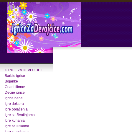
IGRICE ZA DEVOJČICE
Barbie igrice
Bojanke
Crtani filmovi
Dečije igrice
Igrice bebe
Igre doktora
Igre oblačenja
Igre sa životinjama
Igre kuhanja
Igre sa lutkama
Igre sa sobama