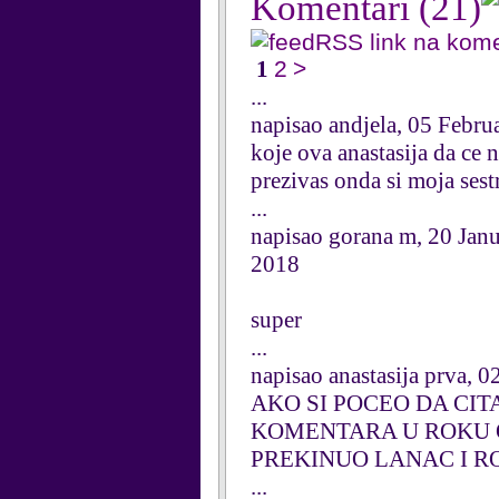
Komentari
(21)
RSS link na kom
1
2
>
...
napisao andjela, 05 Febru
koje ova anastasija da ce 
prezivas onda si moja sest
...
napisao gorana m, 20 Jan
2018
super
...
napisao anastasija prva, 
AKO SI POCEO DA CIT
KOMENTARA U ROKU OD
PREKINUO LANAC I R
...