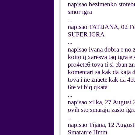
napisao bezimenko stoteb
smor igra
...
napisao TATIJANA, 02 F
SUPER IGRA
...
napisao ivana dobra e no
koito q xaresva taq igra e
pro4ete6 tova ti si eban zn
komentari sa kak da kaja d
tova i ne znaete kak da 4e
6te vi biq qkata
...
napisao xilka, 27 August
ovih sto smaraju zasto igr
...
napisao Tijana, 12 Augus
Smaranje Hmm